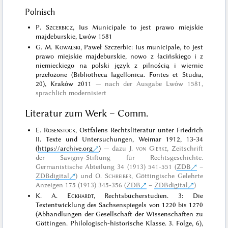
Polnisch
P.
Szcerbicz
, Ius Municipale to jest prawo miejskie
majdeburskie, Lwów 1581
G. M.
Kowalski
, Paweł Szczerbic: Ius municipale, to jest
prawo miejskie majdeburskie, nowo z łacińskiego i z
niemieckiego na polski język z pilnością i wiernie
przełożone (Bibliotheca Iagellonica. Fontes et Studia,
20), Kraków 2011
nach der Ausgabe Lwów 1581,
sprachlich modernisiert
Literatur zum Werk – Comm.
E.
Rosenstock
, Ostfalens Rechtsliteratur unter Friedrich
II. Texte und Untersuchungen, Weimar 1912, 13-34
(
https://archive.org
)
dazu
J.
von Gierke
, Zeitschrift
der Savigny-Stiftung für Rechtsgeschichte.
Germanistische Abteilung 34 (1913) 541-551 (
ZDB
–
ZDBdigital
)
und
O.
Schreiber
, Göttingische Gelehrte
Anzeigen 175 (1913) 345-356 (
ZDB
–
ZDBdigital
)
K. A.
Eckhardt
, Rechtsbücherstudien. 3: Die
Textentwicklung des Sachsenspiegels von 1220 bis 1270
(Abhandlungen der Gesellschaft der Wissenschaften zu
Göttingen. Philologisch-historische Klasse. 3. Folge, 6),