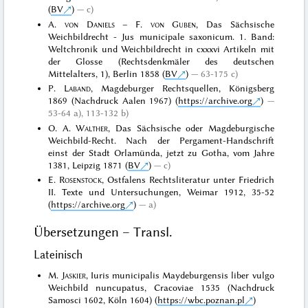
(
BV
)
c)
A.
von Daniels
– F.
von Guben
, Das Sächsische
Weichbildrecht - Jus municipale saxonicum. 1. Band:
Weltchronik und Weichbildrecht in cxxxvi Artikeln mit
der Glosse (Rechtsdenkmäler des deutschen
Mittelalters, 1), Berlin 1858 (
BV
)
63-175 c)
P.
Laband
, Magdeburger Rechtsquellen, Königsberg
1869 (Nachdruck Aalen 1967) (
https://archive.org
)
53-64 a), 113-132 b)
O. A.
Walther
, Das Sächsische oder Magdeburgische
Weichbild-Recht. Nach der Pergament-Handschrift
einst der Stadt Orlamünda, jetzt zu Gotha, vom Jahre
1381, Leipzig 1871 (
BV
)
c)
E.
Rosenstock
, Ostfalens Rechtsliteratur unter Friedrich
II. Texte und Untersuchungen, Weimar 1912, 35-52
(
https://archive.org
)
a)
Übersetzungen – Transl.
Lateinisch
M.
Jaskier
, Iuris municipalis Maydeburgensis liber vulgo
Weichbild nuncupatus, Cracoviae 1535 (Nachdruck
Samosci 1602, Köln 1604) (
https://wbc.poznan.pl
)