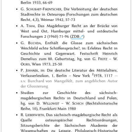
Berlin 1933, 66-69
G.
Schubart-Fikentscher
, Die Verbreitung der deutschen
Stadtrechte in Osteuropa (Forschungen zum deutschen
Recht, 4,3), Weimar 1942, 57-73
A.
Timm
, Das Magdeburger Recht an der Brücke von
West und Ost, Hamburger mittel- und ostdeutsche
Forschungen 2 (1960) 71-96 (
ZDB
)
G.
Buchda
, Enthält die Glosse zum sächsischen
Weichbild echte Schöffensprüche?, in: Erlebtes Recht in
Geschichte und Gegenwart. Festschrift Heinrich
Demelius zum 80. Geburtstag, hg. von G.
Frotz
– W.
Ogris
, Wien 1973, 25-50
P.
Johanek
, in: Die deutsche Literatur des Mittelalters.
2
Verfasserlexikon, 1, Berlin – New York
1978, 1117
s.v. Burchard von Mangelfelt, zum angeblichen Autor
der Glossierung
Studien zur Geschichte des sächsisch-
magdeburgischen Rechts in Deutschland und Polen,
hg. von D.
Willoweit
– W.
Schich
(Rechtshistorische
Reihe, 10), Frankfurt/Main 1980
R.
Lieberwirth
, Das sächsisch-magdeburgische Recht als
Quelle osteuropäischer Rechtsordnungen,
Sitzungsberichte der Sächsischen Akademie der
Wissenschaften zu Leipzig. Philologisch-Historische