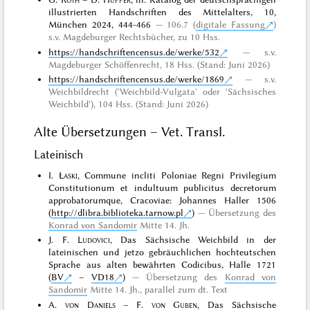
illustrierten Handschriften des Mittelalters, 10,
München 2024, 444-466
106.7 (
digitale Fassung
)
s.v. Magdeburger Rechtsbücher, zu 10 Hss.
https://handschriftencensus.de/werke/532
s.v.
Magdeburger Schöffenrecht, 18 Hss. (Stand: Juni 2026)
https://handschriftencensus.de/werke/1869
s.v.
Weichbildrecht ('Weichbild-Vulgata' oder 'Sächsisches
Weichbild'), 104 Hss. (Stand: Juni 2026)
Alte Übersetzungen – Vet. Transl.
Lateinisch
I.
Łaski
, Commune incliti Poloniae Regni Privilegium
Constitutionum et indultuum publicitus decretorum
approbatorumque, Cracoviae: Johannes Haller 1506
(
http://dlibra.biblioteka.tarnow.pl
)
Übersetzung des
Konrad von Sandomir
Mitte 14. Jh.
J. F.
Ludovici
, Das Sächsische Weichbild in der
lateinischen und jetzo gebräuchlichen hochteutschen
Sprache aus alten bewährten Codicibus, Halle 1721
(
BV
–
VD18
)
Übersetzung des
Konrad von
Sandomir
Mitte 14. Jh., parallel zum dt. Text
A.
von Daniels
– F.
von Guben
, Das Sächsische