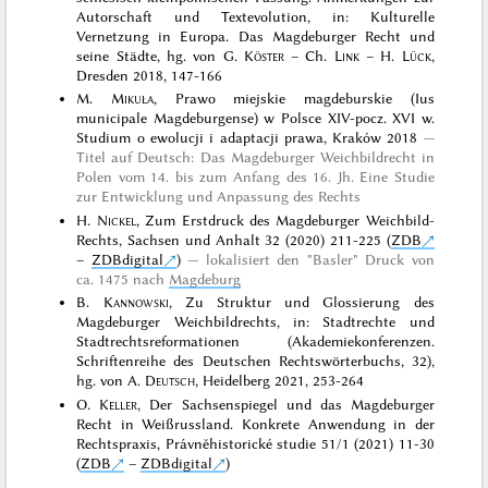
Autorschaft und Textevolution, in: Kulturelle
Vernetzung in Europa. Das Magdeburger Recht und
seine Städte, hg. von G.
Köster
– Ch.
Link
– H.
Lück
,
Dresden 2018, 147-166
M.
Mikuła
, Prawo miejskie magdeburskie (Ius
municipale Magdeburgense) w Polsce XIV-pocz. XVI w.
Studium o ewolucji i adaptacji prawa, Kraków 2018
Titel auf Deutsch: Das Magdeburger Weichbildrecht in
Polen vom 14. bis zum Anfang des 16. Jh. Eine Studie
zur Entwicklung und Anpassung des Rechts
H.
Nickel
, Zum Erstdruck des Magdeburger Weichbild-
Rechts, Sachsen und Anhalt 32 (2020) 211-225 (
ZDB
–
ZDBdigital
)
lokalisiert den "Basler" Druck von
ca. 1475 nach
Magdeburg
B.
Kannowski
, Zu Struktur und Glossierung des
Magdeburger Weichbildrechts, in: Stadtrechte und
Stadtrechtsreformationen (Akademiekonferenzen.
Schriftenreihe des Deutschen Rechtswörterbuchs, 32),
hg. von A.
Deutsch
, Heidelberg 2021, 253-264
O.
Keller
, Der Sachsenspiegel und das Magdeburger
Recht in Weißrussland. Konkrete Anwendung in der
Rechtspraxis, Právněhistorické studie 51/1 (2021) 11-30
(
ZDB
–
ZDBdigital
)