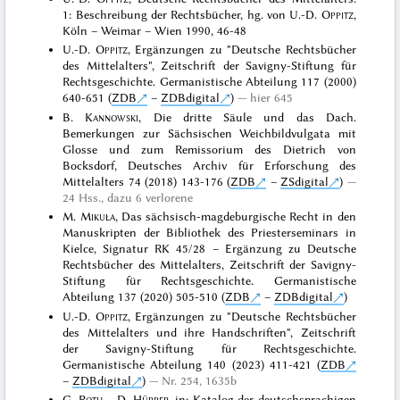
1: Beschreibung der Rechtsbücher, hg. von U.-D.
Oppitz
,
Köln – Weimar – Wien 1990, 46-48
U.-D.
Oppitz
, Ergänzungen zu "Deutsche Rechtsbücher
des Mittelalters", Zeitschrift der Savigny-Stiftung für
Rechtsgeschichte. Germanistische Abteilung 117 (2000)
640-651 (
ZDB
–
ZDBdigital
)
hier 645
B.
Kannowski
, Die dritte Säule und das Dach.
Bemerkungen zur Sächsischen Weichbildvulgata mit
Glosse und zum Remissorium des Dietrich von
Bocksdorf, Deutsches Archiv für Erforschung des
Mittelalters 74 (2018) 143-176 (
ZDB
–
ZSdigital
)
24 Hss., dazu 6 verlorene
M.
Mikuła
, Das sächsisch-magdeburgische Recht in den
Manuskripten der Bibliothek des Priesterseminars in
Kielce, Signatur RK 45/28 – Ergänzung zu Deutsche
Rechtsbücher des Mittelalters, Zeitschrift der Savigny-
Stiftung für Rechtsgeschichte. Germanistische
Abteilung 137 (2020) 505-510 (
ZDB
–
ZDBdigital
)
U.-D.
Oppitz
, Ergänzungen zu "Deutsche Rechtsbücher
des Mittelalters und ihre Handschriften", Zeitschrift
der Savigny-Stiftung für Rechtsgeschichte.
Germanistische Abteilung 140 (2023) 411-421 (
ZDB
–
ZDBdigital
)
Nr. 254, 1635b
G.
Roth
– D.
Hüpper
, in: Katalog der deutschsprachigen