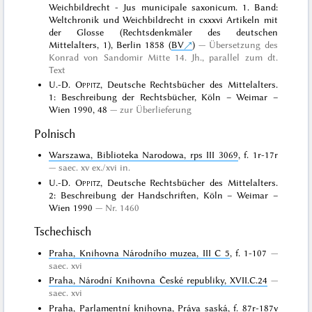
Weichbildrecht - Jus municipale saxonicum. 1. Band:
Weltchronik und Weichbildrecht in cxxxvi Artikeln mit
der Glosse (Rechtsdenkmäler des deutschen
Mittelalters, 1), Berlin 1858 (
BV
)
Übersetzung des
Konrad von Sandomir Mitte 14. Jh., parallel zum dt.
Text
U.-D.
Oppitz
, Deutsche Rechtsbücher des Mittelalters.
1: Beschreibung der Rechtsbücher, Köln – Weimar –
Wien 1990, 48
zur Überlieferung
Polnisch
Warszawa, Biblioteka Narodowa, rps III 3069
, f. 1r-17r
saec. xv ex./xvi in.
U.-D.
Oppitz
, Deutsche Rechtsbücher des Mittelalters.
2: Beschreibung der Handschriften, Köln – Weimar –
Wien 1990
Nr. 1460
Tschechisch
Praha, Knihovna Národního muzea, III C 5
, f. 1-107
saec. xvi
Praha, Národní Knihovna České republiky, XVII.C.24
saec. xvi
Praha, Parlamentní knihovna, Práva saská
, f. 87r-187v