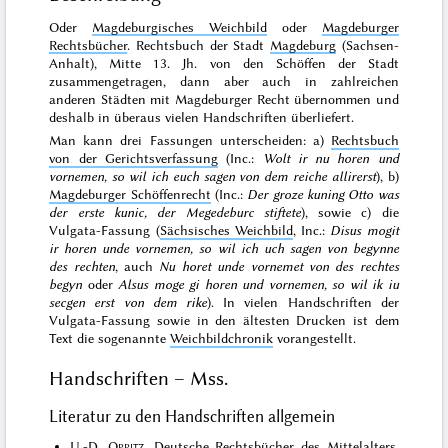
Oder
Magdeburgisches Weichbild
oder
Magdeburger
Rechtsbücher
. Rechtsbuch der Stadt
Magdeburg
(Sachsen-
Anhalt), Mitte 13. Jh. von den Schöffen der Stadt
zusammengetragen, dann aber auch in zahlreichen
anderen Städten mit Magdeburger Recht übernommen und
deshalb in überaus vielen Handschriften überliefert.
Man kann drei Fassungen unterscheiden: a)
Rechtsbuch
von der Gerichtsverfassung
(Inc.:
Wolt ir nu horen und
vornemen, so wil ich euch sagen von dem reiche allirerst
), b)
Magdeburger Schöffenrecht
(Inc.:
Der groze kuning Otto was
der erste kunic, der Megedeburc stiftete
), sowie c) die
Vulgata-Fassung (
Sächsisches Weichbild
, Inc.:
Disus mogit
ir horen unde vornemen, so wil ich uch sagen von begynne
des rechten
, auch
Nu horet unde vornemet von des rechtes
begyn
oder
Alsus moge gi horen und vornemen, so wil ik iu
secgen erst von dem rike
). In vielen Handschriften der
Vulgata-Fassung sowie in den ältesten Drucken ist dem
Text die sogenannte
Weichbildchronik
vorangestellt.
Handschriften – Mss.
Literatur zu den Handschriften allgemein
U.-D.
Oppitz
, Deutsche Rechtsbücher des Mittelalters.