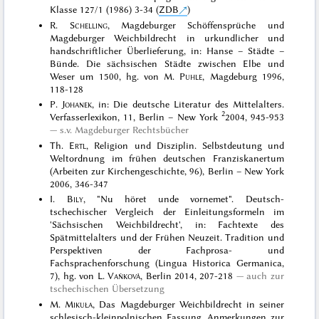
Klasse 127/1 (1986) 3-34 (
ZDB
)
R.
Schelling
, Magdeburger Schöffensprüche und
Magdeburger Weichbildrecht in urkundlicher und
handschriftlicher Überlieferung, in: Hanse – Städte –
Bünde. Die sächsischen Städte zwischen Elbe und
Weser um 1500, hg. von M.
Puhle
, Magdeburg 1996,
118-128
P.
Johanek
, in: Die deutsche Literatur des Mittelalters.
2
Verfasserlexikon, 11, Berlin – New York
2004, 945-953
s.v. Magdeburger Rechtsbücher
Th.
Ertl
, Religion und Disziplin. Selbstdeutung und
Weltordnung im frühen deutschen Franziskanertum
(Arbeiten zur Kirchengeschichte, 96), Berlin – New York
2006, 346-347
I.
Bily
, "Nu höret unde vornemet". Deutsch-
tschechischer Vergleich der Einleitungsformeln im
'Sächsischen Weichbildrecht', in: Fachtexte des
Spätmittelalters und der Frühen Neuzeit. Tradition und
Perspektiven der Fachprosa- und
Fachsprachenforschung (Lingua Historica Germanica,
7), hg. von L.
Vaňková
, Berlin 2014, 207-218
auch zur
tschechischen Übersetzung
M.
Mikuła
, Das Magdeburger Weichbildrecht in seiner
schlesisch-kleinpolnischen Fassung. Anmerkungen zur