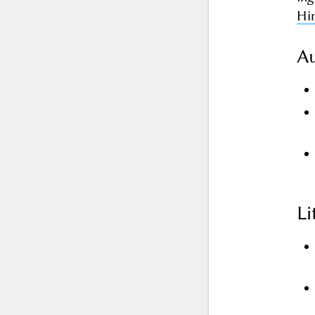
Hi
Au
L