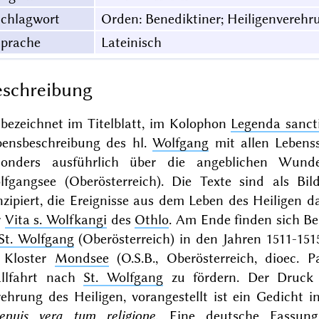
Schlagwort
Orden: Benediktiner; Heiligenverehru
Sprache
Lateinisch
schreibung
 bezeichnet im Titelblatt, im Kolophon
Legenda sancti
bensbeschreibung des hl.
Wolfgang
mit allen Lebens
sonders ausführlich über die angeblichen Wund
lfgangsee (Oberösterreich). Die Texte sind als Bi
zipiert, die Ereignisse aus dem Leben des Heiligen d
r
Vita s. Wolfkangi
des
Othlo
. Am Ende finden sich Be
St. Wolfgang
(Oberösterreich) in den Jahren 1511-151
 Kloster
Mondsee
(O.S.B., Oberösterreich, dioec. 
llfahrt nach
St. Wolfgang
zu fördern. Der Druck e
ehrung des Heiligen, vorangestellt ist ein Gedicht in
genuis vera tum religione
. Eine deutsche Fassu