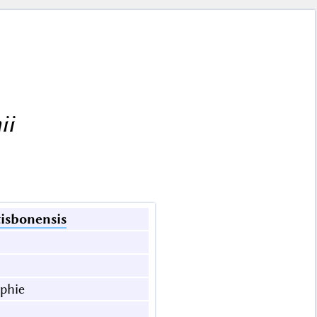
ii
isbonensis
aphie