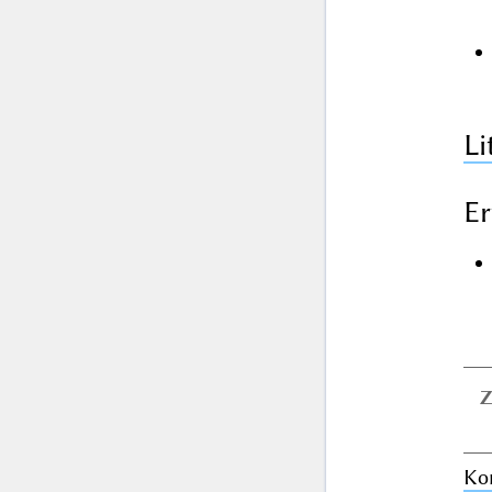
Li
Er
Z
Ko