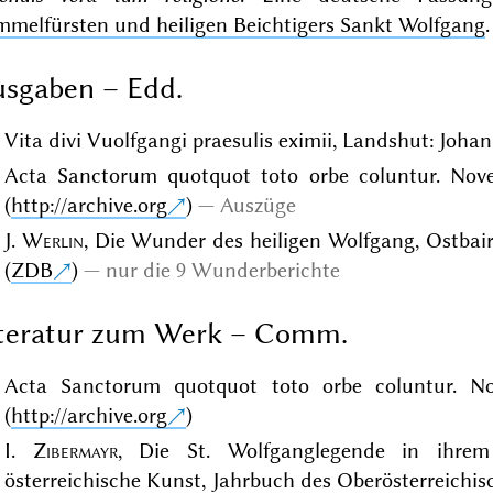
mmelfürsten und heiligen Beichtigers Sankt Wolfgang
.
sgaben – Edd.
Vita divi Vuolfgangi praesulis eximii, Landshut: Joha
Acta Sanctorum quotquot toto orbe coluntur. Novemb
(
http://archive.org
)
Auszüge
J.
Werlin
, Die Wunder des heiligen Wolfgang, Ostbair
(
ZDB
)
nur die 9 Wunderberichte
iteratur zum Werk – Comm.
Acta Sanctorum quotquot toto orbe coluntur. Nove
(
http://archive.org
)
I.
Zibermayr
, Die St. Wolfganglegende in ihrem
österreichische Kunst, Jahrbuch des Oberösterreichis