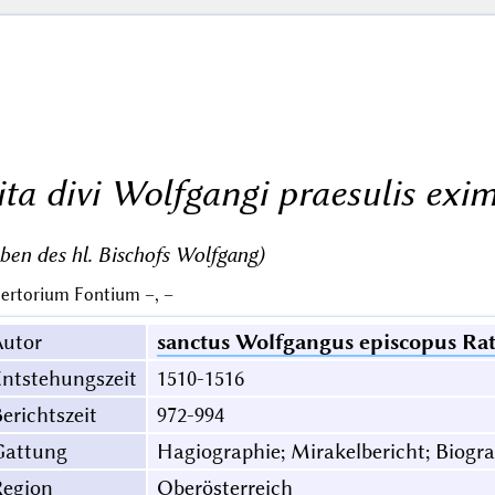
ita divi Wolfgangi praesulis exim
ben des hl. Bischofs Wolfgang)
ertorium Fontium –, –
Autor
sanctus Wolfgangus episcopus Rat
ntstehungszeit
1510-1516
erichtszeit
972-994
Gattung
Hagiographie; Mirakelbericht; Biogr
Region
Oberösterreich