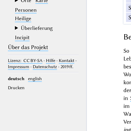
Orte
Karte
Personen
Heilige
Überlieferung
Be
Incipit
Über das Projekt
So
Le
Lizenz
: CC BY-SA
·
Hilfe
·
Kontakt
·
be
Impressum
·
Datenschutz
· 2019 ff.
Wo
deutsch
english
kon
Drucken
de
in
im
Wa
Ver
in