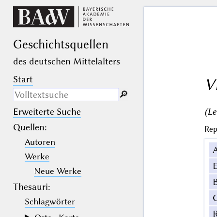
Geschichts­quellen
des deutschen Mittelalters
Start
V
🔎︎
(Le
Erweiterte Suche
Nur in Beschreibungs­texten
suchen
Quellen
:
Rep
Autoren
_
(der Unterstrich) ist Platzhalter für
genau ein Zeichen.
Werke
%
(das Prozentzeichen) ist Platzhalter
E
für kein, ein oder mehr als ein
Neue Werke
Zeichen.
B
Thesauri:
Schlagwörter