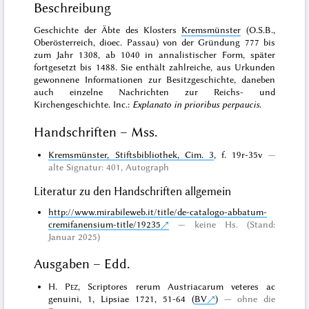
Beschreibung
Geschichte der Äbte des Klosters
Kremsmünster
(O.S.B.,
Oberösterreich, dioec. Passau) von der Gründung 777 bis
zum Jahr 1308, ab 1040 in annalistischer Form, später
fortgesetzt bis 1488. Sie enthält zahlreiche, aus Urkunden
gewonnene Informationen zur Besitzgeschichte, daneben
auch einzelne Nachrichten zur Reichs- und
Kirchengeschichte. Inc.:
Explanato in prioribus perpaucis
.
Handschriften – Mss.
Kremsmünster, Stiftsbibliothek, Cim. 3
, f. 19r-35v
alte Signatur: 401,
Autograph
Literatur zu den Handschriften allgemein
http://www.mirabileweb.it/title/de-catalogo-abbatum-
cremifanensium-title/19235
keine Hs. (Stand:
Januar 2025)
Ausgaben – Edd.
H.
Pez
, Scriptores rerum Austriacarum veteres ac
genuini, 1, Lipsiae 1721, 51-64 (
BV
)
ohne die