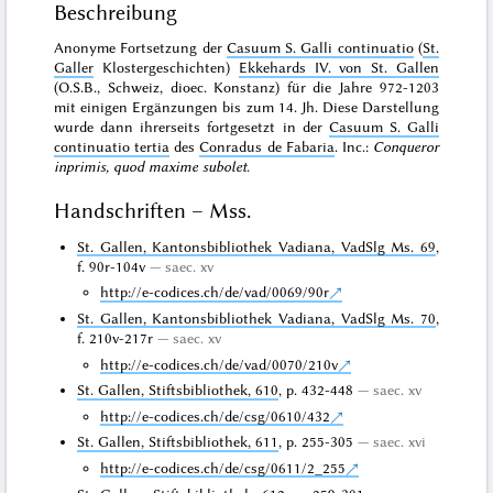
Beschreibung
Anonyme Fortsetzung der
Casuum S. Galli continuatio
(
St.
Galler
Klostergeschichten)
Ekkehards IV. von St. Gallen
(O.S.B., Schweiz, dioec. Konstanz) für die Jahre 972-1203
mit einigen Ergänzungen bis zum 14. Jh. Diese Darstellung
wurde dann ihrerseits fortgesetzt in der
Casuum S. Galli
continuatio tertia
des
Conradus de Fabaria
. Inc.:
Conqueror
inprimis, quod maxime subolet
.
Handschriften – Mss.
St. Gallen, Kantonsbibliothek Vadiana, VadSlg Ms. 69
,
f. 90r-104v
saec. xv
http://e-codices.ch/de/vad/0069/90r
St. Gallen, Kantonsbibliothek Vadiana, VadSlg Ms. 70
,
f. 210v-217r
saec. xv
http://e-codices.ch/de/vad/0070/210v
St. Gallen, Stiftsbibliothek, 610
, p. 432-448
saec. xv
http://e-codices.ch/de/csg/0610/432
St. Gallen, Stiftsbibliothek, 611
, p. 255-305
saec. xvi
http://e-codices.ch/de/csg/0611/2_255