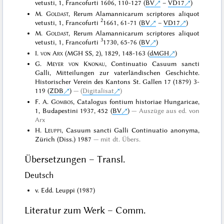
vetusti, 1, Francofurti 1606, 110-127 (
BV
–
VD17
)
M.
Goldast
, Rerum Alamannicarum scriptores aliquot
2
vetusti, 1, Francofurti
1661, 61-71 (
BV
–
VD17
)
M.
Goldast
, Rerum Alamannicarum scriptores aliquot
3
vetusti, 1, Francofurti
1730, 65-76 (
BV
)
I.
von Arx
(MGH SS, 2), 1829, 148-163 (
dMGH
)
G.
Meyer von Knonau
, Continuatio Casuum sancti
Galli, Mitteilungen zur vaterländischen Geschichte.
Historischer Verein des Kantons St. Gallen 17 (1879) 3-
119 (
ZDB
)
(
Digitalisat
)
F. A.
Gombos
, Catalogus fontium historiae Hungaricae,
1, Budapestini 1937, 452 (
BV
)
Auszüge aus ed. von
Arx
H.
Leuppi
, Casuum sancti Galli Continuatio anonyma,
Zürich (Diss.) 1987
mit dt. Übers.
Übersetzungen – Transl.
Deutsch
v. Edd. Leuppi (1987)
Literatur zum Werk – Comm.