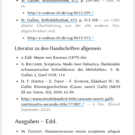
St. Gallen, Stiftsbibliothek, 612
, p. 259-301
saec. xv
ex.
http://e-codices.ch/de/csg/0612/259
St. Gallen, Stiftsbibliothek, 615
, p. 313-358
um 1200,
älteste Überlieferung, aus der alle anderen Hss.
abgeschrieben sind
http://e-codices.ch/de/csg/0615/313
Literatur zu den Handschriften allgemein
v. Edd. Meyer von Knonau (1879) xlvi
A.
Bruckner
, Scriptoria Medii Aevi Helvetica. Denkmäler
schweizerischer Schreibkunst des Mittelalters. 3: St.
Gallen 2, Genf 1938, 114
H. F.
Haefele
– E.
Tremp
– F.
Schnoor
, Ekkehart IV.: St.
Galler Klostergeschichten (Casus sancti Galli) (MGH
SS rer. Germ., 82), 2020, 62-84
http://www.mirabileweb.it/title/casuum-sancti-galli-
continuatio-secunda-title/171807
4 Hss. (Stand:
September 2022)
Ausgaben – Edd.
M.
Goldast
, Alamannicarum rerum scriptores aliquot