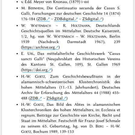
v. Edd. Meyer von Knonau, (1879) i-xvi
M.
Bernheim
, Die Continuatio secunda der Casus S.
Galli, Forschungen zur deutschen Geschichte 14 (1874)
176-184 (
ZDB
–
ZDBdigital
–
ZSdigital
)
W.
Wattenbach
– R.
Holtzmann
, Deutschlands
Geschichtsquellen im Mittelalter. Deutsche Kaiserzeit,
1/2, hg. von W.
Wattenbach
– W.
Holtzmann
, Berlin
1939 (Nachdruck Darmstadt 1967), 239
(
https://archive.org
)
E.
Url
, Das mittelalterliche Geschichtswerk "Casus
sancti Galli" (Neujahrsblatt des Historischen Vereins
des Kantons St. Gallen, 109), St. Gallen 1969
(
https://doi.org
)
H.-W.
Goetz
, Zum Geschichtsbewußtsein in der
alamannisch-schweizerischen Klosterchronistik des
hohen Mittelalters (11.-13. Jahrhundert), Deutsches
Archiv für Erforschung des Mittelalters 44 (1988) 455-
488 (
ZDB
–
ZSdigital
)
H.-W.
Goetz
, Das Bild des Abtes in alamannischen
Klosterchroniken des hohen Mittelalters, in: Ecclesia et
regnum. Beiträge zur Geschichte von Kirche, Recht und
Staat im Mittelalter. Festschrift für Franz-Josef Schmale
zu seinem 65. Geburtstag, hg. von D.
Berg
– H.-W.
Goetz
, Bochum 1989, 139-153