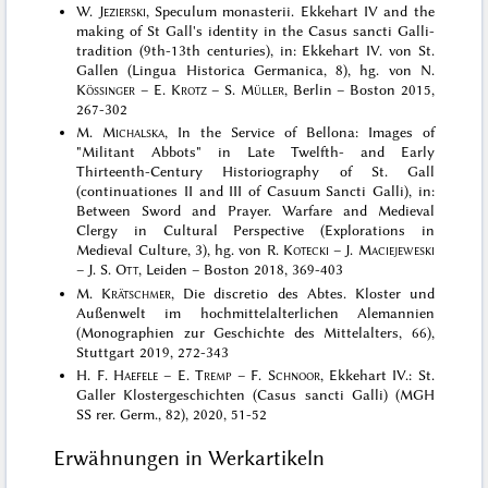
W.
Jezierski
, Speculum monasterii. Ekkehart IV and the
making of St Gall's identity in the Casus sancti Galli-
tradition (9th-13th centuries), in: Ekkehart IV. von St.
Gallen (Lingua Historica Germanica, 8), hg. von N.
Kössinger
– E.
Krotz
– S.
Müller
, Berlin – Boston 2015,
267-302
M.
Michalska
, In the Service of Bellona: Images of
"Militant Abbots" in Late Twelfth- and Early
Thirteenth-Century Historiography of St. Gall
(continuationes II and III of Casuum Sancti Galli), in:
Between Sword and Prayer. Warfare and Medieval
Clergy in Cultural Perspective (Explorations in
Medieval Culture, 3), hg. von R.
Kotecki
– J.
Maciejeweski
– J. S.
Ott
, Leiden – Boston 2018, 369-403
M.
Krätschmer
, Die discretio des Abtes. Kloster und
Außenwelt im hochmittelalterlichen Alemannien
(Monographien zur Geschichte des Mittelalters, 66),
Stuttgart 2019, 272-343
H. F.
Haefele
– E.
Tremp
– F.
Schnoor
, Ekkehart IV.: St.
Galler Klostergeschichten (Casus sancti Galli) (MGH
SS rer. Germ., 82), 2020, 51-52
Erwähnungen in Werkartikeln