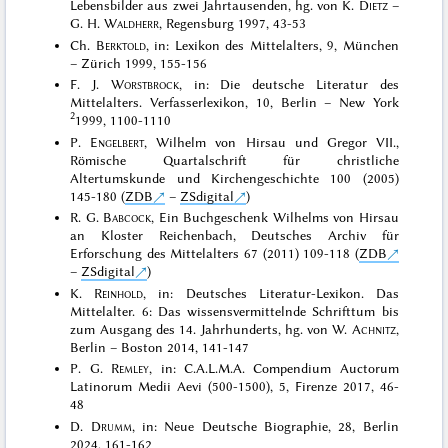
Lebensbilder aus zwei Jahrtausenden, hg. von K.
Dietz
–
G. H.
Waldherr
, Regensburg 1997, 43-53
Ch.
Berktold
, in: Lexikon des Mittelalters, 9, München
– Zürich 1999, 155-156
F. J.
Worstbrock
, in: Die deutsche Literatur des
Mittelalters. Verfasserlexikon, 10, Berlin – New York
2
1999, 1100-1110
P.
Engelbert
, Wilhelm von Hirsau und Gregor VII.,
Römische Quartalschrift für christliche
Altertumskunde und Kirchengeschichte 100 (2005)
145-180 (
ZDB
–
ZSdigital
)
R. G.
Babcock
, Ein Buchgeschenk Wilhelms von Hirsau
an Kloster Reichenbach, Deutsches Archiv für
Erforschung des Mittelalters 67 (2011) 109-118 (
ZDB
–
ZSdigital
)
K.
Reinhold
, in: Deutsches Literatur-Lexikon. Das
Mittelalter. 6: Das wissensvermittelnde Schrifttum bis
zum Ausgang des 14. Jahrhunderts, hg. von W.
Achnitz
,
Berlin – Boston 2014, 141-147
P. G.
Remley
, in: C.A.L.M.A. Compendium Auctorum
Latinorum Medii Aevi (500-1500), 5, Firenze 2017, 46-
48
D.
Drumm
, in: Neue Deutsche Biographie, 28, Berlin
2024, 161-162