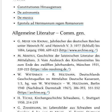
Constitutiones Hirsaugienses
De astronomia
De musica
Epistola ad Herimannum regem Romanorum
Allgemeine Literatur – Comm. gen.
G.
Meyer von Knonau
, Jahrbücher des deutschen Reiches
unter Heinrich IV. und Heinrich V. 3: 1077 (Schluß) bis
1084, Leipzig 1900, 609-623 (
http://www.archive.org
)
M.
Manitius
, Geschichte der lateinischen Literatur des
Mittelalters. 3: Vom Ausbruch des Kirchenstreites bis
zum Ende des zwölften Jahrhunderts, München 1931,
220-222 (
https://nbn-resolving.de
)
W.
Wattenbach
– R.
Holtzmann
, Deutschlands
Geschichtsquellen im Mittelalter. Deutsche Kaiserzeit,
1/3, hg. von W.
Wattenbach
– W.
Holtzmann
, Berlin
1940 (Nachdruck Darmstadt 1967), 386-393, 551-552
(
https://archive.org
)
H.
Tüchle
, Kirchengeschichte Schwabens, 1, Stuttgart
1950, 214-219
G.
Zimmermann
, in: Lebensbilder aus Schwaben und