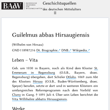
Geschichts­quellen
des deutschen Mittelalters
☰
Guilelmus abbas Hirsaugiensis
(Wilhelm von Hirsau)
GND
118987216
Dt. Biographie
DNB
Wikipedia
Leben – Vita
Geb. um 1030 in Bayern, noch als Kind dem Kloster
St.
Emmeram in Regensburg
(O.S.B., Bayern, dioec.
Regensburg) übergeben, dort Schüler
Otlohs
. 1069 zum Abt
des Klosters
Hirsau
(O.S.B., Baden-Württemberg, dioec.
Speyer) berufen, setzte er dort und in weiteren Klöstern ein
umfangreiches Reformprogramm nach dem Vorbild von
Cluny
in Gang. † 1091 Juli 4. Über sein Leben berichtet die
Vita Willihelmi abbatis Hirsaugiensis
.
Werke