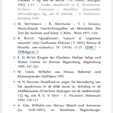
Franken, 9, hg. von M.
Miller
– G.
Taddey
, Stuttgart
1963, 1-17
wieder abgedruckt in
G.
Zimmermann
,
Ecclesia – Franconia – Heraldica. Gesammelte
Abhandlungen, hg. von R.
Jandesek
– U.
Knefelkamp
,
Bamberg 1989
W.
Wattenbach
– R.
Holtzmann
– F. J.
Schmale
,
Deutschlands Geschichtsquellen im Mittelalter. Die
Zeit der Sachsen und Salier, 3, Köln - Wien 1971, 122∗
R.
Bultot
, "Quadrivium", "natura" et "ingenium
naturale" chez Guillaume d'Hirsau († 1091), Rivista di
filosofia neo-scolastica 70 (1978) 11-27 (
ZDB
–
ZDBdigital
)
E. H.
Ritter
, Zeugen des Glaubens. Heilige, Selige und
Diener Gottes im Bistum Regensburg, Regensburg
1989, 347-352
W.
Urban
, Wilhelm von Hirsau. Reformer und
Klostergründer, Ostfildern 1991
H. N.
Hagoort
, Droefheid en angst. De bestudering van
het quadrivium in de elfde eeuw, in: Scholing in de
middeleeuwen (Utrechtse bijdragen tot de mediëvistiek,
13), hg. von R. E. V.
Stuip
– C.
Vellekoop
, Hilversum
1995, 159-171
A.
Gerl
, Wilhelm von Hirsau: Mönch und Astronom
(ca. 1030-1091), in: Berühmte Regensburger.