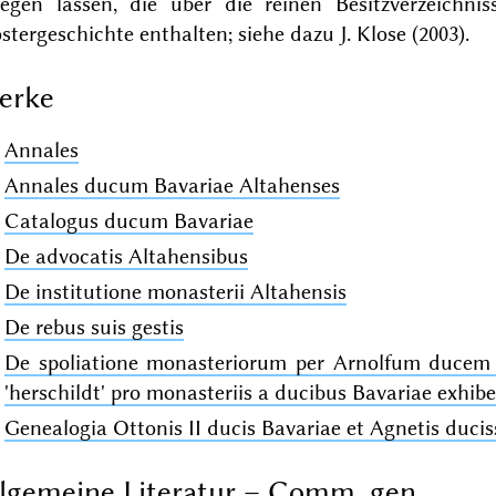
legen lassen, die über die reinen Besitzverzeichni
stergeschichte enthalten; siehe dazu J. Klose (2003).
erke
Annales
Annales ducum Bavariae Altahenses
Catalogus ducum Bavariae
De advocatis Altahensibus
De institutione monasterii Altahensis
De rebus suis gestis
De spoliatione monasteriorum per Arnolfum ducem 
'herschildt' pro monasteriis a ducibus Bavariae exhib
Genealogia Ottonis II ducis Bavariae et Agnetis ducis
lgemeine Literatur – Comm. gen.