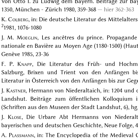
Von Otto I. zu Ludwig dem Bayern. Beiträge zur Ba
1350, München - Zürich 1980, 359-368
hier 362-363
K.
Colberg
, in: Die deutsche Literatur des Mittelalter
2
1981, 1076-1080
J. M.
Moeglin
, Les ancêtres du prince. Propagande 
nationale en Bavière au Moyen Age (1180-1500) (Haut
Genève 1985, 23-36
F. P.
Knapp
, Die Literatur des Früh- und Hochmi
Salzburg, Brixen und Trient von den Anfängen bi
Literatur in Österreich von den Anfängen bis zur Gege
J.
Kastner
, Hermann von Niederaltaich, in: 1204 und 
Landshut. Beiträge zum öffentlichen Kolloquium 
(Schriften aus den Museen der Stadt Landshut, 6), hg
J.
Klose
, Die Urbare Abt Hermanns von Niederalt
bayerischen und deutschen Geschichte, Neue Folge, 4
A.
Plassmann
, in: The Encyclopedia of the Medieval 