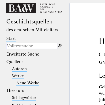
Geschichts­quellen
des deutschen Mittelalters
Start
H
🔎︎
(H
Erweiterte Suche
Nur in Beschreibungs­texten
suchen
Quellen
:
G
Autoren
_
(der Unterstrich) ist Platzhalter für
genau ein Zeichen.
Le
Werke
%
(das Prozentzeichen) ist Platzhalter
für kein, ein oder mehr als ein
Neue Werke
Zeichen.
Ge
Thesauri:
wu
Schlagwörter
Ju