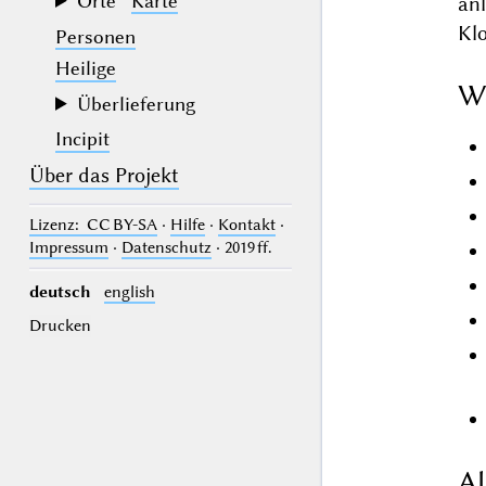
Orte
Karte
an
Klo
Personen
Heilige
W
Überlieferung
Incipit
Über das Projekt
Lizenz
: CC BY-SA
·
Hilfe
·
Kontakt
·
Impressum
·
Datenschutz
· 2019 ff.
deutsch
english
Drucken
Al