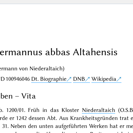
ermannus abbas Altahensis
ermann von Niederaltaich)
ND
100946046
Dt. Biographie
DNB
Wikipedia
ben – Vita
b. 1200/01. Früh in das Kloster
Niederaltaich
(O.S.B
rde er 1242 dessen Abt. Aus Krankheitsgründen trat 
li 31. Neben den unten aufgeführten Werken hat er m