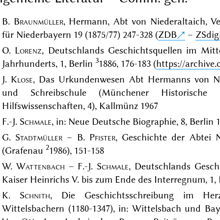
B.
Braunmüller
, Hermann, Abt von Niederaltaich, V
für Niederbayern 19 (1875/77) 247-328 (
ZDB
–
ZSdigi
O.
Lorenz
, Deutschlands Geschichtsquellen im Mitte
3
Jahrhunderts, 1, Berlin
1886, 176-183 (
https://archive.
J.
Klose
, Das Urkundenwesen Abt Hermanns von Nied
und Schreibschule (Münchener Historische St
Hilfswissenschaften, 4), Kallmünz 1967
F.-J.
Schmale
, in: Neue Deutsche Biographie, 8, Berlin 
G.
Stadtmüller
– B.
Pfister
, Geschichte der Abtei 
2
(Grafenau
1986), 151-158
W.
Wattenbach
– F.-J.
Schmale
, Deutschlands Gesch
Kaiser Heinrichs V. bis zum Ende des Interregnum, 1,
K.
Schnith
, Die Geschichtsschreibung im He
Wittelsbachern (1180-1347), in: Wittelsbach und Bay