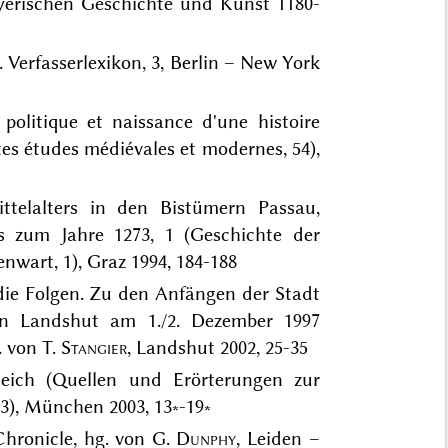
yerischen Geschichte und Kunst 1180-
s. Verfasserlexikon, 3, Berlin – New York
politique et naissance d'une histoire
es études médiévales et modernes, 54),
ttelalters in den Bistümern Passau,
s zum Jahre 1273, 1 (Geschichte der
nwart, 1), Graz 1994, 184-188
die Folgen. Zu den Anfängen der Stadt
in Landshut am 1./2. Dezember 1997
. von T.
Stangier
, Landshut 2002, 25-35
eich (Quellen und Erörterungen zur
3), München 2003, 13∗-19∗
Chronicle, hg. von G.
Dunphy
, Leiden –