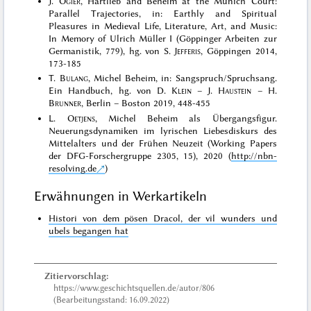
J.
Ogier
, Hartlieb and Beheim at the Munich Court:
Parallel Trajectories, in: Earthly and Spiritual
Pleasures in Medieval Life, Literature, Art, and Music:
In Memory of Ulrich Müller I (Göppinger Arbeiten zur
Germanistik, 779), hg. von S.
Jefferis
, Göppingen 2014,
173-185
T.
Bulang
, Michel Beheim, in: Sangspruch/Spruchsang.
Ein Handbuch, hg. von D.
Klein
– J.
Haustein
– H.
Brunner
, Berlin – Boston 2019, 448-455
L.
Oetjens
, Michel Beheim als Übergangsfigur.
Neuerungsdynamiken im lyrischen Liebesdiskurs des
Mittelalters und der Frühen Neuzeit (Working Papers
der DFG-Forschergruppe 2305, 15), 2020 (
http://nbn-
resolving.de
)
Erwähnungen in Werkartikeln
Histori von dem pösen Dracol, der vil wunders und
ubels begangen hat
Zitiervorschlag:
https://www.geschichtsquellen.de/autor/806
(Bearbeitungsstand: 16.09.2022)