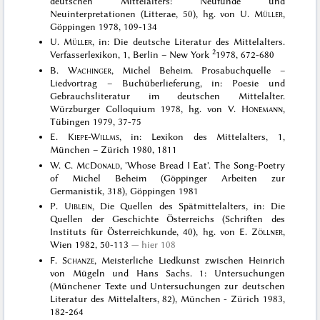
deutschen Mittelalters: Neufunde und
Neuinterpretationen (Litterae, 50), hg. von U.
Müller
,
Göppingen 1978, 109-134
U.
Müller
, in: Die deutsche Literatur des Mittelalters.
2
Verfasserlexikon, 1, Berlin – New York
1978, 672-680
B.
Wachinger
, Michel Beheim. Prosabuchquelle –
Liedvortrag – Buchüberlieferung, in: Poesie und
Gebrauchsliteratur im deutschen Mittelalter.
Würzburger Colloquium 1978, hg. von V.
Honemann
,
Tübingen 1979, 37-75
E.
Kiepe-Willms
, in: Lexikon des Mittelalters, 1,
München – Zürich 1980, 1811
W. C.
McDonald
, 'Whose Bread I Eat'. The Song-Poetry
of Michel Beheim (Göppinger Arbeiten zur
Germanistik, 318), Göppingen 1981
P.
Uiblein
, Die Quellen des Spätmittelalters, in: Die
Quellen der Geschichte Österreichs (Schriften des
Instituts für Österreichkunde, 40), hg. von E.
Zöllner
,
Wien 1982, 50-113
hier 108
F.
Schanze
, Meisterliche Liedkunst zwischen Heinrich
von Mügeln und Hans Sachs. 1: Untersuchungen
(Münchener Texte und Untersuchungen zur deutschen
Literatur des Mittelalters, 82), München - Zürich 1983,
182-264