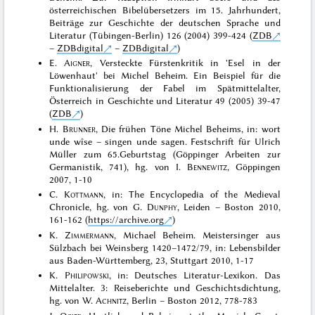
österreichischen Bibelübersetzers im 15. Jahrhundert,
Beiträge zur Geschichte der deutschen Sprache und
Literatur (Tübingen-Berlin) 126 (2004) 399-424 (
ZDB
–
ZDBdigital
–
ZDBdigital
)
E.
Aigner
, Versteckte Fürstenkritik in 'Esel in der
Löwenhaut' bei Michel Beheim. Ein Beispiel für die
Funktionalisierung der Fabel im Spätmittelalter,
Österreich in Geschichte und Literatur 49 (2005) 39-47
(
ZDB
)
H.
Brunner
, Die frühen Töne Michel Beheims, in: wort
unde wîse – singen unde sagen. Festschrift für Ulrich
Müller zum 65.Geburtstag (Göppinger Arbeiten zur
Germanistik, 741), hg. von I.
Bennewitz
, Göppingen
2007, 1-10
C.
Kottmann
, in: The Encyclopedia of the Medieval
Chronicle, hg. von G.
Dunphy
, Leiden – Boston 2010,
161-162 (
https://archive.org
)
K.
Zimmermann
, Michael Beheim. Meistersinger aus
Sülzbach bei Weinsberg 1420–1472/79, in: Lebensbilder
aus Baden-Württemberg, 23, Stuttgart 2010, 1-17
K.
Philipowski
, in: Deutsches Literatur-Lexikon. Das
Mittelalter. 3: Reiseberichte und Geschichtsdichtung,
hg. von W.
Achnitz
, Berlin – Boston 2012, 778-783