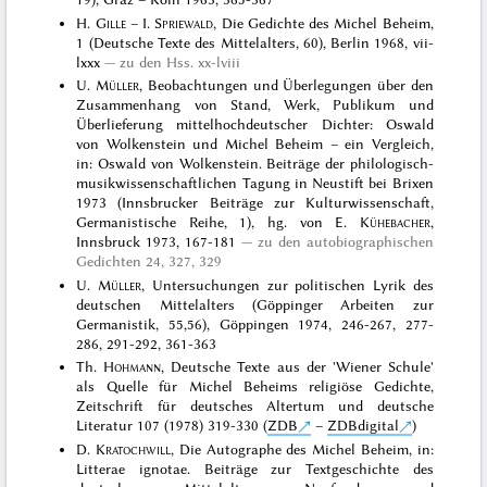
H.
Gille
– I.
Spriewald
, Die Gedichte des Michel Beheim,
1 (Deutsche Texte des Mittelalters, 60), Berlin 1968, vii-
lxxx
zu den Hss. xx-lviii
U.
Müller
, Beobachtungen und Überlegungen über den
Zusammenhang von Stand, Werk, Publikum und
Überlieferung mittelhochdeutscher Dichter: Oswald
von Wolkenstein und Michel Beheim – ein Vergleich,
in: Oswald von Wolkenstein. Beiträge der philologisch-
musikwissenschaftlichen Tagung in Neustift bei Brixen
1973 (Innsbrucker Beiträge zur Kulturwissenschaft,
Germanistische Reihe, 1), hg. von E.
Kühebacher
,
Innsbruck 1973, 167-181
zu den autobiographischen
Gedichten 24, 327, 329
U.
Müller
, Untersuchungen zur politischen Lyrik des
deutschen Mittelalters (Göppinger Arbeiten zur
Germanistik, 55,56), Göppingen 1974, 246-267, 277-
286, 291-292, 361-363
Th.
Hohmann
, Deutsche Texte aus der 'Wiener Schule'
als Quelle für Michel Beheims religiöse Gedichte,
Zeitschrift für deutsches Altertum und deutsche
Literatur 107 (1978) 319-330 (
ZDB
–
ZDBdigital
)
D.
Kratochwill
, Die Autographe des Michel Beheim, in:
Litterae ignotae. Beiträge zur Textgeschichte des