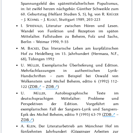
Spannungsfeld des spätmittelalterlichen Populismus,
in: Ist zwîfel herzen nâchgebûr. Günther Schweikle zum
60. Geburtstag (Helfant Studien S, 5), hg. von R.
Krüger
– J.
Kühnel
– J.
Kuolt
, Stuttgart 1989, 203-223
I.
Spriewald
, Literatur zwischen Hören und Lesen.
Wandel von Funktion und Rezeption im späten
Mittelalter. Fallstudien zu Beheim, Folz und Sachs,
Berlin – Weimar 1990, 9-55
M.
Backes
, Das literarische Leben am kurpfälzischen
Hof zu Heidelberg im 15. Jahrhundert (Hermaea, N.F.,
68), Tübingen 1992
U.
Müller
, Exemplarische Überlieferung und Edition.
Mehrfachfassungen in authentischen Lyrik-
Handschriften – zum Beispiel bei Oswald von
Wolkenstein und Michel Beheim, editio 6 (1992) 112-
122 (
ZDB
–
ZDB
)
U.
Müller
, Autobiographische Texte im
deutschsprachigen Mittelalter: Probleme und
Perspektiven der Edition. Vorgeführt am
exemplarischen Fall der Sangvers-Lyrik und Sangvers-
Epik des Michel Beheim, editio 9 (1995) 63-79 (
ZDB
–
ZDB
)
A.
Klein
, Der Literaturbetrieb am Münchner Hof im
fünfzehnten Jahrhundert (Göppinger Arbeiten zur