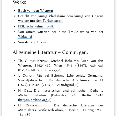
Werke
Buch von den Wienern
Geticht von kunig Vladislauo dem kunig von Ungern
wie der mit den Turken strait
Pfälzische Reimchronik
Von ainem wutrich der hiess Trakle waida von der
Walachei
Von der statt Triest
Allgemeine Literatur – Comm. gen.
Th. G.
von Karajan
, Michael Beheim's Buch von den
2
Wienern. 1462-1465, Wien 1843 (
1867), xxvi-lxxvi
(
BV
–
http://archive.org
)
J.
Caspart
, Michael Beheims Lebensende, Germania.
Vierteljahrsschrift für deutsche Altertumskunde 22
(1877) 412-420 (
ZDB
–
ZDBdigital
)
H.
Gille
, Die historischen und politischen Gedichte
Michel Beheims (Palaestra, 96), Berlin 1910
(
https://archive.org
)
H.
Oppenheim
, in: Die deutsche Literatur des
Mittelalters. Verfasserlexikon, 1, Berlin – Leipzig 1933,
185-189