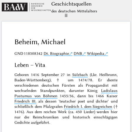
Geschichts­quellen
des deutschen Mittelalters
☰
Beheim, Michael
GND
118508342
Dt. Biographie
DNB
Wikipedia
Leben – Vita
Geboren 1416 September 27 in
Sülzbach
(Lkr. Heilbronn,
Baden-Württemberg), † um 1474/78. Er diente
verschiedenen deutschen Fürsten als Propagandist mit
wechselnden Standpunkten, darunter König
Ladislaus
Postumus von Böhmen
1455/56, dann bis 1466 Kaiser
Friedrich III.
als dessen 'teutscher poet und dichter' und
schließlich dem Pfalzgrafen
Friedrich I. dem Siegreichen
(†
1476). Aus dem reichen Werk (ca. 450 Lieder) werden hier
nur die Reimchroniken und historisch einschlägigen
Gedichte aufgeführt.