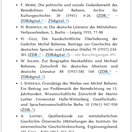
F.
Morré
, Die politische und soziale Gedankenwelt des
Reimdichters Michel Beheim, Archiv für
Kulturgeschichte 30 (1941) 4-26 (
ZDB
–
ZDBdigital
–
ZSdigital
)
H.
Rosenfeld
, in: Die deutsche Literatur des Mittelalters.
Verfasserlexikon, 5, Berlin – Leipzig 1955, 77-88
H.
Gille
, Die handschriftliche Überlieferung der
Gedichte Michel Beheims, Beiträge zur Geschichte der
deutschen Sprache und Literatur (Halle) 79 (1957) 234-
301 (
ZDB
–
ZDBdigital
)
mit Berichtigungen 491
W.
Salmen
, Zur Biographie Muskatblüts und Michael
Beheims, Zeitschrift für deutsches Altertum und
deutsche Literatur 88 (1957/58) 160 (
ZDB
–
ZDBdigital
)
I.
Spriewald
, Grundzüge des Werkes von Michel Beheim.
Ein Beitrag zur Problematik der Reimdichtung im 15.
Jahrhundert, Wissenschaftliche Zeitschrift der Martin
Luther Universität Halle-Wittenberg. Gesellschafts-
und Sprachwissenschaftliche Reihe 10 (1961) 947-950
(
ZDB
)
A.
Lhotsky
, Quellenkunde zur mittelalterlichen
Geschichte Österreichs (Mitteilungen des Instituts für
österreichische Geschichtsforschung, Ergänzungsband,
19), Graz – Köln 1963, 365-367