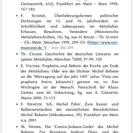
Germanistik, 652), Frankfurt am Main – Bern 1998,
167-182
F.
Schanze
, Überlieferungsformen politischer
Dichtungen im 15. und 16. Jahrhundert, in:
Schriftlichkeit und Lebenspraxis im Mittelalter.
Erfassen, Bewahren, Verändern (Münstersche
Mittelalterschriften, 76), hg. von H.
Keller
– Th.
Scharff
– Ch.
Meier
, München 1999, 299-331 (
https://www.uni-
muenster.de
)
hier 306-309
Th.
Cramer
, Geschichte der deutschen Literatur im
3
späten Mittelalter, München
2000, 97-99, 150
E.
Voltmer
, Prophetie und Reform der Kirche am Ende
des Mittelalters: Oder wie der Dichter Michel Beheim
an die 'Weissagung auf das Jahr 1401' (alias 'Visio seu
prophetia fratris Johannis') geraten ist, in: Das
Wichtigste ist der Mensch. Festschrift für Klaus
Gerteis zum 60. Geburtstag, hg. von A.
Giebmeyer
,
Mainz 2000, 75-113
F.
Niemeyer
, 'Ich, Michel Pehn'. Zum Kunst- und
Rollenverständnis des meisterlichen Berufsdichters
Michel Beheim (Mikrokosmos, 59), Frankfurt am Main
u.a. 2001
M.
Niesner
, Die 'Contra-Judaeos-Lieder' des Michel
Beheim. Zur Rezeption Irmhart Ösers und des