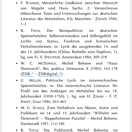
F.
Schanze
, Meisterliche Liedkunst zwischen Heinrich
von Mügeln und Hans Sachs. 2: Verzeichnisse
(Münchener Texte und Untersuchungen zur deutschen
Literatur des Mittelalters, 83), München - Zürich 1984,
1-3
B.
Thum
, Der Reimpublizist im deutschen
Spätmittelalter. Selbstverständnis und Selbstgefühl im
Lichte von Status, Funktion und historischen
Verhaltensformen, in: Lyrik des ausgehenden 14. und
des 15. Jahrhunderts (Chloe. Beihefte zum Daphnis, 1),
hg. von Fr. V.
Spechtler
, Amsterdam 1984, 309-378
W. C.
McDonald
, Michel Beheim and "Haus
Österreich", Res publica litterarum 8 (1985) 165-178
(
ZDB
–
ZDBdigital
)
U.
Müller
, Politische Lyrik im österreichischen
Spätmittelalter, in: Die österreichische Literatur. Ihr
Profil von den Anfängen im Mittelalter bis ins 18.
Jahrhundert (1050-1750), 1, hg. von H.
Zeman
– F. P.
Knapp
, Graz 1986, 453-465
M. G.
Scholz
, Zum Verhältnis von Mäzen, Autor und
Publikum im 14. und 15. Jahrhundert. 'Wilhelm von
Österreich' – 'Rappoltsteiner Parzifal' – Michel Beheim,
Darmstadt 1987, 112-180
B.
Thum
, Die Publizistik Michel Beheims im