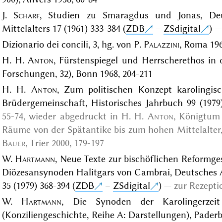
J.
Scharf
, Studien zu Smaragdus und Jonas, Deu
Mittelalters 17 (1961) 333-384 (
ZDB
–
ZSdigital
)
Dizionario dei concili, 3, hg. von P.
Palazzini
, Roma 196
H. H.
Anton
, Fürstenspiegel und Herrscherethos in 
Forschungen, 32), Bonn 1968, 204-211
H. H.
Anton
, Zum politischen Konzept karolingis
Brüdergemeinschaft, Historisches Jahrbuch 99 (1979)
55-74, wieder abgedruckt in
H. H.
Anton
, Königtum 
Räume von der Spätantike bis zum hohen Mittelalter,
Bauer
, Trier 2000
, 179-197
W.
Hartmann
, Neue Texte zur bischöflichen Reformge
Diözesansynoden Halitgars von Cambrai, Deutsches Ar
35 (1979) 368-394 (
ZDB
–
ZSdigital
)
zur Rezepti
W.
Hartmann
, Die Synoden der Karolingerzei
(Konziliengeschichte, Reihe A: Darstellungen), Pade