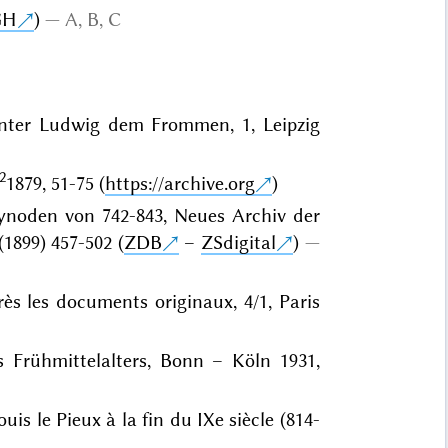
GH
)
A, B, C
unter Ludwig dem Frommen, 1, Leipzig
2
1879, 51-75 (
https://archive.org
)
Synoden von 742-843, Neues Archiv der
1899) 457-502 (
ZDB
–
ZSdigital
)
rès les documents originaux, 4/1, Paris
s Frühmittelalters, Bonn – Köln 1931,
ouis le Pieux à la fin du IXe siècle (814-