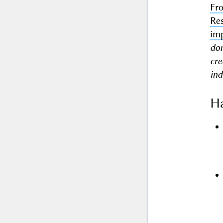
Fr
Re
im
dom
cr
ind
Ha