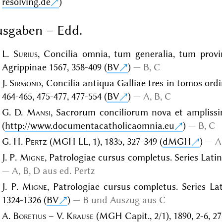
resolving.de
)
sgaben – Edd.
L.
Surius
, Concilia omnia, tum generalia, tum provin
Agrippinae 1567, 358-409 (
BV
)
B, C
J.
Sirmond
, Concilia antiqua Galliae tres in tomos ordi
464-465, 475-477, 477-554 (
BV
)
A, B, C
G. D.
Mansi
, Sacrorum conciliorum nova et amplissima
(
http://www.documentacatholicaomnia.eu
)
B, C
G. H.
Pertz
(MGH LL, 1), 1835, 327-349 (
dMGH
)
A
J. P.
Migne
, Patrologiae cursus completus. Series Latina
A, B, D aus ed. Pertz
J. P.
Migne
, Patrologiae cursus completus. Series Lati
1324-1326 (
BV
)
B und Auszug aus C
A.
Boretius
– V.
Krause
(MGH Capit., 2/1), 1890, 2-6, 27