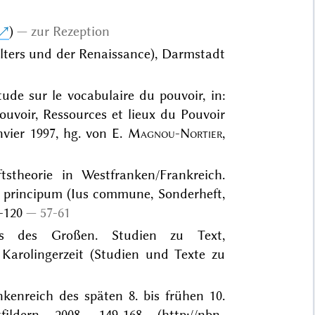
)
zur Rezeption
lters und der Renaissance), Darmstadt
tude sur le vocabulaire du pouvoir, in:
uvoir, Ressources et lieux du Pouvoir
nvier 1997, hg. von E.
Magnou-Nortier
,
ftstheorie in Westfranken/Frankreich.
a principum (Ius commune, Sonderheft,
-120
57-61
ors des Großen. Studien zu Text,
Karolingerzeit (Studien und Texte zu
kenreich des späten 8. bis frühen 10.
tfildern 2008, 149-168 (
http://nbn-