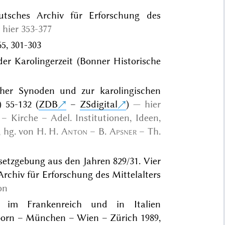
tsches Archiv für Erforschung des
hier 353-377
5, 301-303
der Karolingerzeit (Bonner Historische
cher Synoden und zur karolingischen
 55-132 (
ZDB
–
ZSdigital
)
hier
– Kirche – Adel. Institutionen, Ideen,
 hg. von H. H.
Anton
– B.
Apsner
– Th.
setzgebung aus den Jahren 829/31. Vier
chiv für Erforschung des Mittelalters
on
t im Frankenreich und in Italien
rborn – München – Wien – Zürich 1989,