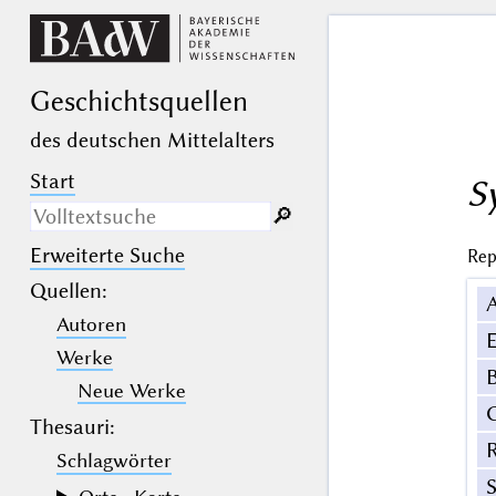
Geschichts­quellen
des deutschen Mittelalters
Start
S
🔎︎
Erweiterte Suche
Rep
Nur in Beschreibungs­texten
suchen
Quellen
:
Autoren
_
(der Unterstrich) ist Platzhalter für
E
genau ein Zeichen.
Werke
%
(das Prozentzeichen) ist Platzhalter
B
für kein, ein oder mehr als ein
Neue Werke
Zeichen.
Thesauri:
Schlagwörter