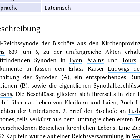
Sprache
Lateinisch
schreibung
il-Reichssynode der Bischöfe aus den Kirchenprovi
is
829 Juni 6, zu der umfangreiche Akten erhalt
attfindenden Synoden in
Lyon
,
Mainz
und
Tours
s
kumente umfassen den Erlass Kaiser
Ludwigs d
haltung der Synoden (A), ein entsprechendes Run
rsionen (B), sowie die eigentlichen Synodalbeschlüss
léans
. Die Beschlüsse gliedern sich ihrerseits in vier 
ch I über das Leben von Klerikern und Laien, Buch II
lichten der Untertanen. 2. Brief der Bischöfe an
Lud
ones, teils verkürzt aus dem umfangreichen ersten Tei
 verschiedenen Bereichen kirchlichen Lebens. Eine Z
 62 Kapiteln wurde auf einer Reichsversammlung in
Wo