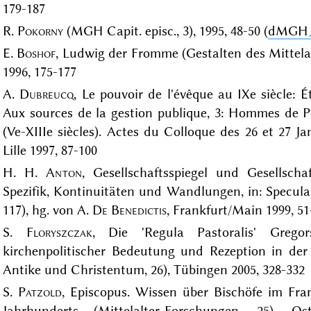
179-187
R.
Pokorny
(MGH Capit. episc., 3), 1995, 48-50 (
dMGH
E.
Boshof
, Ludwig der Fromme (Gestalten des Mittela
1996, 175-177
A.
Dubreucq
, Le pouvoir de l'évêque au IXe siècle: É
Aux sources de la gestion publique, 3: Hommes de Po
(Ve-XIIIe siècles). Actes du Colloque des 26 et 27 Ja
Lille 1997, 87-100
H. H.
Anton
, Gesellschaftsspiegel und Gesellscha
Spezifik, Kontinuitäten und Wandlungen, in: Specul
117), hg. von A.
De Benedictis
, Frankfurt/Main 1999, 51
S.
Floryszczak
, Die 'Regula Pastoralis' Greg
kirchenpolitischer Bedeutung und Rezeption in der 
Antike und Christentum, 26), Tübingen 2005, 328-332
S.
Patzold
, Episcopus. Wissen über Bischöfe im Fran
Jahrhunderts (Mittelalter-Forschungen, 25), Os