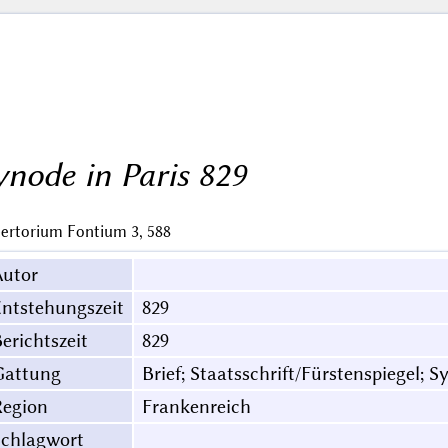
ynode in Paris 829
ertorium Fontium 3, 588
Autor
ntstehungszeit
829
erichtszeit
829
Gattung
Brief; Staatsschrift/Fürstenspiegel; 
Region
Frankenreich
Schlagwort