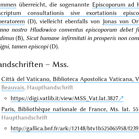
ommen
überreicht, die sogenannte
Episcoporum ad 
scriptum consultationis sive exortationis e
peratorem
(D), vielleicht ebenfalls von
Jonas von Or
no nostro Hludowico conventus episcoporum debet fier
edimus
(B),
Sicut humane infirmitati in prosperis non conv
igni, tamen episcopi
(D).
ndschriften – Mss.
Città del Vaticano, Biblioteca Apostolica Vaticana, Va
Beauvais
, Haupthandschrift
https://digi.vatlib.it/view/MSS_Vat.lat.3827
Paris, Bibliothèque nationale de France, Ms. lat. 55
Haupthandschrift
http://gallica.bnf.fr/ark:/12148/btv1b525065958/f23