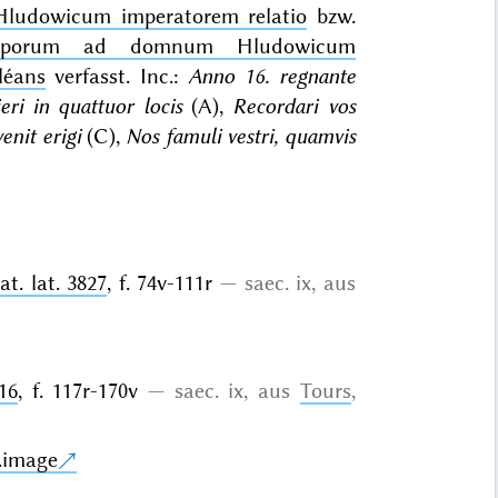
Hludowicum imperatorem relatio
bzw.
piscoporum ad domnum Hludowicum
léans
verfasst. Inc.:
Anno 16. regnante
i in quattuor locis
(A),
Recordari vos
enit erigi
(C),
Nos famuli vestri, quamvis
t. lat. 3827
, f. 74v-111r
saec. ix, aus
16
, f. 117r-170v
saec. ix, aus
Tours
,
9.image