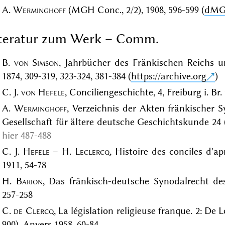
A.
Werminghoff
(MGH Conc., 2/2), 1908, 596-599 (
dM
iteratur zum Werk – Comm.
B.
von Simson
, Jahrbücher des Fränkischen Reichs 
1874, 309-319, 323-324, 381-384 (
https://archive.org
)
C. J.
von Hefele
, Conciliengeschichte, 4, Freiburg i. Br.
A.
Werminghoff
, Verzeichnis der Akten fränkischer 
Gesellschaft für ältere deutsche Geschichtskunde 24 (
hier 487-488
C. J.
Hefele
– H.
Leclercq
, Histoire des conciles d'ap
1911, 54-78
H.
Barion
, Das fränkisch-deutsche Synodalrecht de
257-258
C.
de Clercq
, La législation religieuse franque. 2: De L
900), Anvers 1958, 60-84