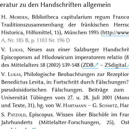
teratur zu den Handschriften allgemein
H.
Mordek
, Bibliotheca capitularium regum Franc
Traditionszusammenhang der fränkischen Herrs
Historica, Hilfsmittel, 15), München 1995 (
http://www.
A, Nr. 185 B, p. 1103 Nr. 196 D
V.
Lukas
, Neues aus einer Salzburger Handschri
Episcoporum ad Hludowicum imperatorem relatio (82
des Mittelalters 58 (2002) 539-548 (
ZDB
–
ZSdigital
V.
Lukas
, Philologische Beobachtungen zur Rezeptio
Benedictus Levita, in: Fortschritt durch Fälschunge
pseudoisidorischen Fälschungen. Beiträge zu
Universität Tübingen vom 27. u. 28. Juli 2001 (Mo
und Texte, 31), hg. von W.
Hartmann
– G.
Schmitz
, Ha
S.
Patzold
, Episcopus. Wissen über Bischöfe im Fran
Jahrhunderts (Mittelalter-Forschungen, 25), Os