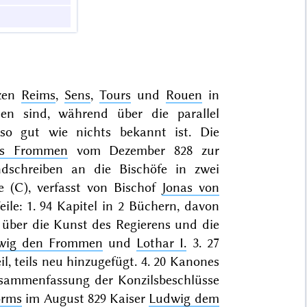
nzen
Reims
,
Sens
,
Tours
und
Rouen
in
en sind, während über die parallel
o gut wie nichts bekannt ist. Die
es Frommen
vom Dezember 828 zur
dschreiben an die Bischöfe in zwei
e (C), verfasst von Bischof
Jonas von
Teile: 1. 94 Kapitel in 2 Büchern, davon
 über die Kunst des Regierens und die
wig den Frommen
und
Lothar I.
3. 27
l, teils neu hinzugefügt. 4. 20 Kanones
usammenfassung der Konzilsbeschlüsse
rms
im August 829 Kaiser
Ludwig dem