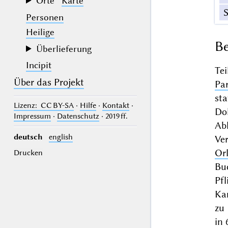
Orte
Karte
Personen
Heilige
Be
Überlieferung
Incipit
Te
Über das Projekt
Par
st
Lizenz
: CC BY-SA
·
Hilfe
·
Kontakt
·
Do
Impressum
·
Datenschutz
· 2019 ff.
Ab
deutsch
english
Ve
Or
Drucken
Bu
Pf
Kan
zu
in