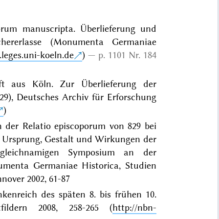
orum manuscripta. Überlieferung und
chererlasse (Monumenta Germaniae
leges.uni-koeln.de
)
p. 1101 Nr. 184
ft aus Köln. Zur Überlieferung der
9), Deutsches Archiv für Erforschung
)
n der Relatio episcoporum von 829 bei
n? Ursprung, Gestalt und Wirkungen der
m gleichnamigen Symposium an der
numenta Germaniae Historica, Studien
nnover 2002, 61-87
kenreich des späten 8. bis frühen 10.
tfildern 2008, 258-265 (
http://nbn-