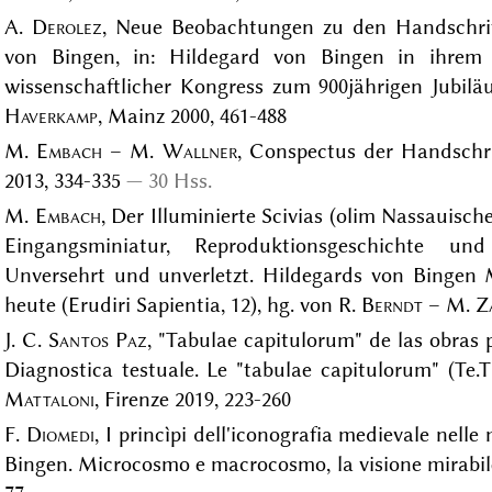
A.
Derolez
, Neue Beobachtungen zu den Handschrif
von Bingen, in: Hildegard von Bingen in ihrem h
wissenschaftlicher Kongress zum 900jährigen Jubiläu
Haverkamp
, Mainz 2000, 461-488
M.
Embach
– M.
Wallner
, Conspectus der Handschr
2013, 334-335
30 Hss.
M.
Embach
, Der Illuminierte Scivias (olim Nassauisc
Eingangsminiatur, Reproduktionsgeschichte und
Unversehrt und unverletzt. Hildegards von Bingen
heute (Erudiri Sapientia, 12), hg. von R.
Berndt
– M.
Z
J. C.
Santos Paz
, "Tabulae capitulorum" de las obras 
Diagnostica testuale. Le "tabulae capitulorum" (Te.T
Mattaloni
, Firenze 2019, 223-260
F.
Diomedi
, I princìpi dell'iconografia medievale nelle 
Bingen. Microcosmo e macrocosmo, la visione mirabil