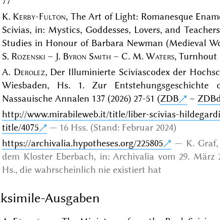
77
K.
Kerby-Fulton
, The Art of Light: Romanesque Ename
Scivias, in: Mystics, Goddesses, Lovers, and Teacher
Studies in Honour of Barbara Newman (Medieval Wom
S.
Rozenski
– J.
Byron Smith
– C. M.
Waters
, Turnhout 
A.
Derolez
, Der Illuminierte Sciviascodex der Hoch
Wiesbaden, Hs. 1. Zur Entstehungsgeschichte de
Nassauische Annalen 137 (2026) 27-51 (
ZDB
–
ZDBdi
http://www.mirabileweb.it/title/liber-scivias-hildegar
title/4075
16 Hss. (Stand: Februar 2024)
https://archivalia.hypotheses.org/225805
K. Graf
dem Kloster Eberbach, in: Archivalia vom 29. März 2
Hs., die wahrscheinlich nie existiert hat
ksimile-Ausgaben