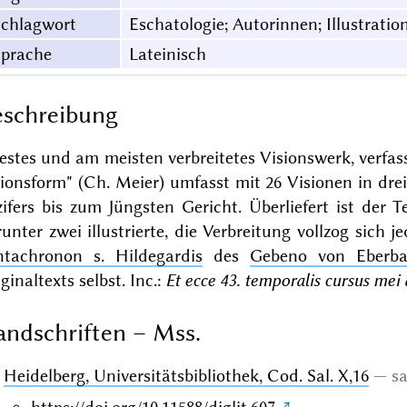
Schlagwort
Eschatologie; Autorinnen; Illustrati
Sprache
Lateinisch
schreibung
estes und am meisten verbreitetes Visionswerk, verfas
ionsform" (Ch. Meier) umfasst mit 26 Visionen in dre
ifers bis zum Jüngsten Gericht. Überliefert ist der T
unter zwei illustrierte, die Verbreitung vollzog sich
ntachronon s. Hildegardis
des
Gebeno von Eberb
ginaltexts selbst. Inc.:
Et ecce 43. temporalis cursus mei
ndschriften – Mss.
Heidelberg, Universitätsbibliothek, Cod. Sal. X,16
sa