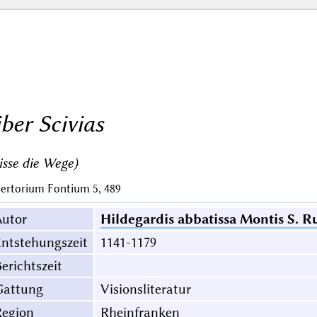
iber Scivias
sse die Wege)
ertorium Fontium 5, 489
Autor
Hildegardis abbatissa Montis S. R
ntstehungszeit
1141-1179
erichtszeit
Gattung
Visionsliteratur
Region
Rheinfranken