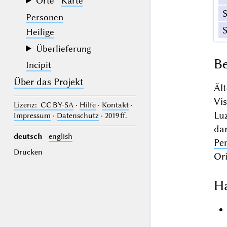
Orte
Karte
Personen
Heilige
Überlieferung
Be
Incipit
Über das Projekt
Ält
Vis
Lizenz
: CC BY-SA
·
Hilfe
·
Kontakt
·
Luz
Impressum
·
Datenschutz
· 2019 ff.
dar
deutsch
english
Pe
Drucken
Ori
Ha