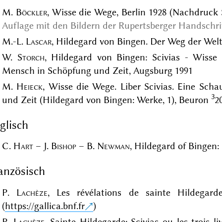
M.
Böckler
, Wisse die Wege, Berlin 1928 (Nachdruck 
Auflage mit den Bildern der Rupertsberger Handschri
M.-L.
Lascar
, Hildegard von Bingen. Der Weg der Wel
W.
Storch
, Hildegard von Bingen: Scivias - Wiss
Mensch in Schöpfung und Zeit, Augsburg 1991
M.
Heieck
, Wisse die Wege. Liber Scivias. Eine Sc
3
und Zeit (Hildegard von Bingen: Werke, 1), Beuron
2
glisch
C.
Hart
– J.
Bishop
– B.
Newman
, Hildegard of Bingen:
anzösisch
P.
Lachèze
, Les révélations de sainte Hildegard
(
https://gallica.bnf.fr
)
P.
Lachèze
, Sainte Hildegarde: Scivias ou les trois li