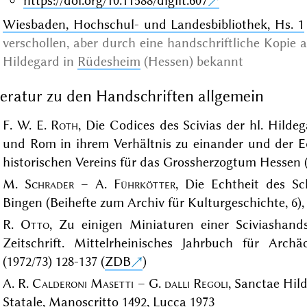
https://doi.org/10.11588/diglit.607
Wiesbaden, Hochschul- und Landesbibliothek, Hs. 1
verschollen, aber durch eine handschriftliche Kopie 
Hildegard in
Rüdesheim
(Hessen) bekannt
teratur zu den Handschriften allgemein
F. W. E.
Roth
, Die Codices des Scivias der hl. Hilde
und Rom in ihrem Verhältnis zu einander und der Edi
historischen Vereins für das Grossherzogtum Hessen (
M.
Schrader
– A.
Führkötter
, Die Echtheit des Sc
Bingen (Beihefte zum Archiv für Kulturgeschichte, 6),
R.
Otto
, Zu einigen Miniaturen einer Sciviashands
Zeitschrift. Mittelrheinisches Jahrbuch für Arch
(1972/73) 128-137 (
ZDB
)
A. R.
Calderoni Masetti
– G.
dalli Regoli
, Sanctae Hild
Statale, Manoscritto 1492, Lucca 1973