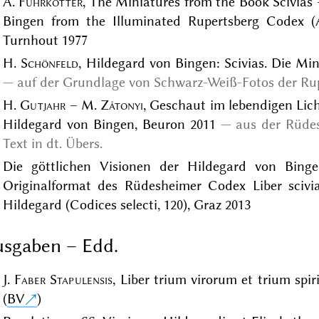
A.
Führkötter
, The Miniatures from the Book Scivias
Bingen from the Illuminated Rupertsberg Codex (Ar
Turnhout 1977
H.
Schönfeld
, Hildegard von Bingen: Scivias. Die Mi
auf der Grundlage von Schwarz-Weiß-Fotos der Rup
H.
Gutjahr
– M.
Zátonyi
, Geschaut im lebendigen Lich
Hildegard von Bingen, Beuron 2011
aus der Rüde
Text in dt. Übers.
Die göttlichen Visionen der Hildegard von Binge
Originalformat des Rüdesheimer Codex Liber scivia
Hildegard (Codices selecti, 120), Graz 2013
sgaben – Edd.
J.
Faber Stapulensis
, Liber trium virorum et trium spir
(
BV
)