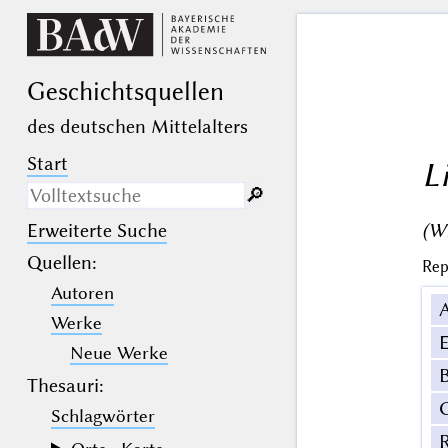
Geschichts­quellen
des deutschen Mittelalters
Start
L
🔎︎
(Wi
Erweiterte Suche
Nur in Beschreibungs­texten
suchen
Quellen
:
Rep
Autoren
_
(der Unterstrich) ist Platzhalter für
genau ein Zeichen.
Werke
%
(das Prozentzeichen) ist Platzhalter
E
für kein, ein oder mehr als ein
Neue Werke
Zeichen.
B
Thesauri:
Schlagwörter