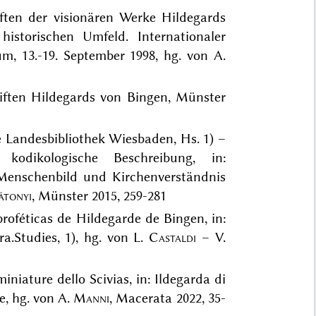
ten der visionären Werke Hildegards
istorischen Umfeld. Internationaler
m, 13.-19. September 1998, hg. von A.
iften Hildegards von Bingen, Münster
he Landesbibliothek Wiesbaden, Hs. 1) –
 kodikologische Beschreibung, in:
 Menschenbild und Kirchenverständnis
átonyi
, Münster 2015, 259-281
proféticas de Hildegarde de Bingen, in:
ra.Studies, 1), hg. von L.
Castaldi
– V.
miniature dello Scivias, in: Ildegarda di
e, hg. von A.
Manni
, Macerata 2022, 35-