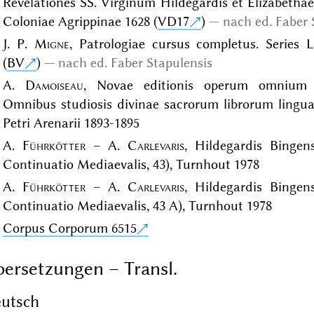
Revelationes SS. Virginum Hildegardis et Elizabethae
Coloniae Agrippinae 1628 (
VD17
)
nach ed. Faber 
J. P.
Migne
, Patrologiae cursus completus. Series La
(
BV
)
nach ed. Faber Stapulensis
A.
Damoiseau
, Novae editionis operum omnium 
Omnibus studiosis divinae sacrorum librorum linguae 
Petri Arenarii 1893-1895
A.
Führkötter
– A.
Carlevaris
, Hildegardis Bingen
Continuatio Mediaevalis, 43), Turnhout 1978
A.
Führkötter
– A.
Carlevaris
, Hildegardis Bingen
Continuatio Mediaevalis, 43 A), Turnhout 1978
Corpus Corporum 6515
ersetzungen – Transl.
utsch