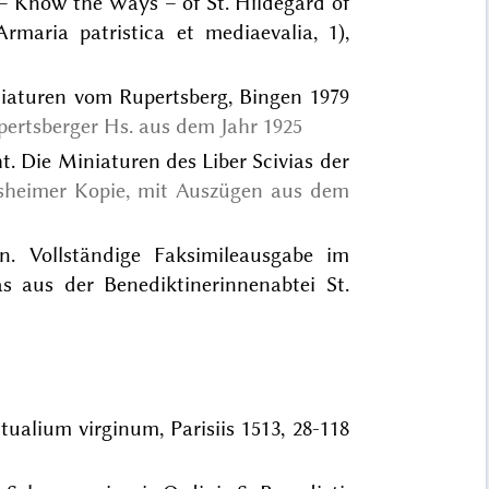
 – Know the Ways – of St. Hildegard of
maria patristica et mediaevalia, 1),
niaturen vom Rupertsberg, Bingen 1979
ertsberger Hs. aus dem Jahr 1925
t. Die Miniaturen des Liber Scivias der
sheimer Kopie, mit Auszügen aus dem
n. Vollständige Faksimileausgabe im
s aus der Benediktinerinnenabtei St.
itualium virginum, Parisiis 1513, 28-118