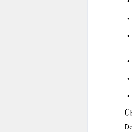
Üb
De