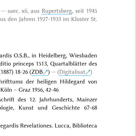
saec. xii, aus
Rupertsberg
, seit 1945
aus den Jahren 1927-1933 im Kloster St.
gardis O.S.B., in Heidelberg, Wiesbaden
tio princeps 1513, Quartalblätter des
1887) 18-26 (
ZDB
)
(
Digitalisat
)
hrifttums der heiligen Hildegard von
 Köln – Graz 1956, 42-46
chrift des 12. Jahrhunderts, Mainzer
äologie, Kunst und Geschichte 67-68
egardis Revelationes. Lucca, Biblioteca