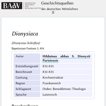
Geschichts­quellen
des deutschen Mittelalters
☰
Dionysiaca
(Dionysius-Schriften)
Repertorium Fontium 5, 494
Autor
Hilduinus abbas S. Dionysii
Parisiensis
Entstehungszeit
832-835
Berichtszeit
832-835
Gattung
Kirchentraktat
Region
Frankenreich
Schlagwort
Orden: Benediktiner; Theologie
Sprache
Lateinisch