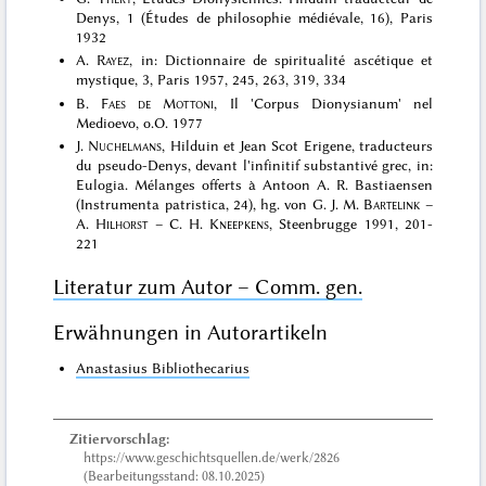
Denys, 1 (Études de philosophie médiévale, 16), Paris
1932
A.
Rayez
, in: Dictionnaire de spiritualité ascétique et
mystique, 3, Paris 1957, 245, 263, 319, 334
B.
Faes de Mottoni
, Il 'Corpus Dionysianum' nel
Medioevo, o.O. 1977
J.
Nuchelmans
, Hilduin et Jean Scot Erigene, traducteurs
du pseudo-Denys, devant l'infinitif substantivé grec, in:
Eulogia. Mélanges offerts à Antoon A. R. Bastiaensen
(Instrumenta patristica, 24), hg. von G. J. M.
Bartelink
–
A.
Hilhorst
– C. H.
Kneepkens
, Steenbrugge 1991, 201-
221
Literatur zum Autor – Comm. gen.
Erwähnungen in Autorartikeln
Anastasius Bibliothecarius
Zitiervorschlag:
https://www.geschichtsquellen.de/werk/2826
(Bearbeitungsstand: 08.10.2025)