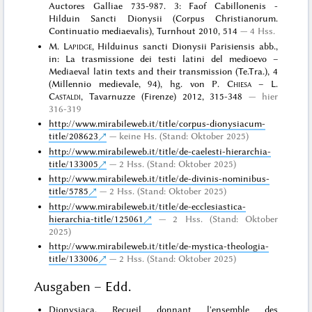
Auctores Galliae 735-987. 3: Faof Cabillonenis -
Hilduin Sancti Dionysii (Corpus Christianorum.
Continuatio mediaevalis), Turnhout 2010, 514
4 Hss.
M.
Lapidge
, Hilduinus sancti Dionysii Parisiensis abb.,
in: La trasmissione dei testi latini del medioevo –
Mediaeval latin texts and their transmission (Te.Tra.), 4
(Millennio medievale, 94), hg. von P.
Chiesa
– L.
Castaldi
, Tavarnuzze (Firenze) 2012, 315-348
hier
316-319
http://www.mirabileweb.it/title/corpus-dionysiacum-
title/208623
keine Hs. (Stand: Oktober 2025)
http://www.mirabileweb.it/title/de-caelesti-hierarchia-
title/133005
2 Hss. (Stand: Oktober 2025)
http://www.mirabileweb.it/title/de-divinis-nominibus-
title/5785
2 Hss. (Stand: Oktober 2025)
http://www.mirabileweb.it/title/de-ecclesiastica-
hierarchia-title/125061
2 Hss. (Stand: Oktober
2025)
http://www.mirabileweb.it/title/de-mystica-theologia-
title/133006
2 Hss. (Stand: Oktober 2025)
Ausgaben – Edd.
Dionysiaca. Recueil donnant l'ensemble des