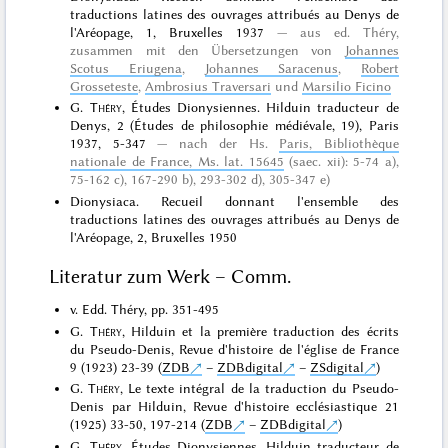
traductions latines des ouvrages attribués au Denys de
l'Aréopage, 1, Bruxelles 1937
aus ed. Théry,
zusammen mit den Übersetzungen von
Johannes
Scotus Eriugena
,
Johannes Saracenus
,
Robert
Grosseteste
,
Ambrosius Traversari
und
Marsilio Ficino
G.
Théry
, Études Dionysiennes. Hilduin traducteur de
Denys, 2 (Études de philosophie médiévale, 19), Paris
1937, 5-347
nach der Hs.
Paris, Bibliothèque
nationale de France, Ms. lat. 15645
(saec. xii): 5-74 a),
75-162 c), 167-290 b), 293-302 d), 305-347 e)
Dionysiaca. Recueil donnant l'ensemble des
traductions latines des ouvrages attribués au Denys de
l'Aréopage, 2, Bruxelles 1950
Literatur zum Werk – Comm.
v. Edd. Théry, pp. 351-495
G.
Théry
, Hilduin et la première traduction des écrits
du Pseudo-Denis, Revue d'histoire de l'église de France
9 (1923) 23-39 (
ZDB
–
ZDBdigital
–
ZSdigital
)
G.
Théry
, Le texte intégral de la traduction du Pseudo-
Denis par Hilduin, Revue d'histoire ecclésiastique 21
(1925) 33-50, 197-214 (
ZDB
–
ZDBdigital
)
G.
Théry
, Études Dionysiennes. Hilduin traducteur de