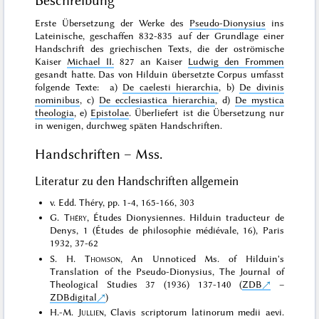
Beschreibung
Erste Übersetzung der Werke des
Pseudo-Dionysius
ins
Lateinische, geschaffen 832-835 auf der Grundlage einer
Handschrift des griechischen Texts, die der oströmische
Kaiser
Michael II.
827 an Kaiser
Ludwig den Frommen
gesandt hatte. Das von Hilduin übersetzte Corpus umfasst
folgende Texte: a)
De caelesti hierarchia
, b)
De divinis
nominibus
, c)
De ecclesiastica hierarchia
, d)
De mystica
theologia
, e)
Epistolae
. Überliefert ist die Übersetzung nur
in wenigen, durchweg späten Handschriften.
Handschriften – Mss.
Literatur zu den Handschriften allgemein
v. Edd. Théry, pp. 1-4, 165-166, 303
G.
Théry
, Études Dionysiennes. Hilduin traducteur de
Denys, 1 (Études de philosophie médiévale, 16), Paris
1932, 37-62
S. H.
Thomson
, An Unnoticed Ms. of Hilduin's
Translation of the Pseudo-Dionysius, The Journal of
Theological Studies 37 (1936) 137-140 (
ZDB
–
ZDBdigital
)
H.-M.
Jullien
, Clavis scriptorum latinorum medii aevi.