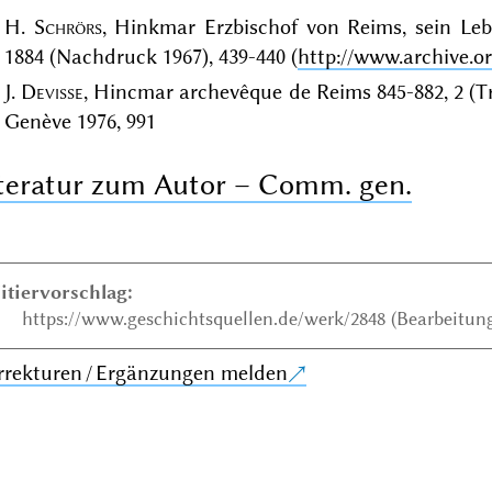
H.
Schrörs
, Hinkmar Erzbischof von Reims, sein Lebe
1884 (Nachdruck 1967), 439-440 (
http://www.archive.o
J.
Devisse
, Hincmar archevêque de Reims 845-882, 2 (Tra
Genève 1976, 991
teratur zum Autor – Comm. gen.
itiervorschlag:
https://www.geschichtsquellen.de/werk/2848 (Bearbeitung
rrekturen / Ergänzungen melden