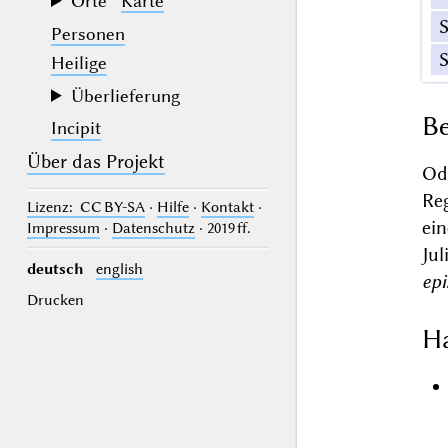
Orte
Karte
Personen
Heilige
Überlieferung
Be
Incipit
Über das Projekt
Od
Re
Lizenz
: CC BY-SA
·
Hilfe
·
Kontakt
·
ein
Impressum
·
Datenschutz
· 2019 ff.
Ju
deutsch
english
epi
Drucken
Ha