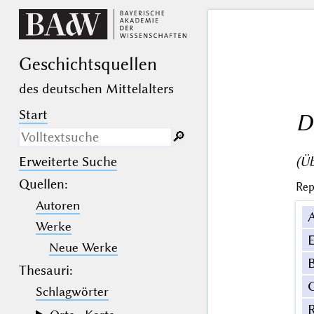
Geschichts­quellen
des deutschen Mittelalters
Start
D
🔎︎
(Üb
Erweiterte Suche
Nur in Beschreibungs­texten
suchen
Quellen
:
Rep
Autoren
_
(der Unterstrich) ist Platzhalter für
genau ein Zeichen.
Werke
%
(das Prozentzeichen) ist Platzhalter
E
für kein, ein oder mehr als ein
Neue Werke
Zeichen.
B
Thesauri:
Schlagwörter