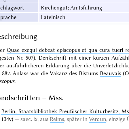
Schlagwort
Kirchengut; Amtsführung
Sprache
Lateinisch
schreibung
er
Quae exequi debeat episcopus et qua cura tueri res
gesten Nr. 507). Denkschrift mit einer kurzen Aufzäh
er ausführlicheren Erklärung über die Unverletzlichke
li 882. Anlass war die Vakanz des Bistums
Beauvais
(Oi
scopus
.
ndschriften – Mss.
Berlin, Staatsbibliothek Preußischer Kulturbesitz, Ms.
134v)
saec. ix, aus
Reims
, später in
Verdun
,
einzige 