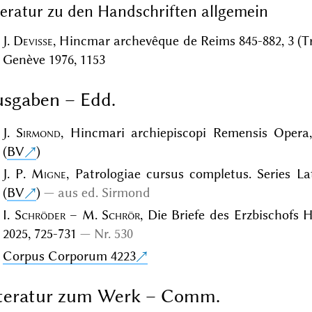
teratur zu den Handschriften allgemein
J.
Devisse
, Hincmar archevêque de Reims 845-882, 3 (Tra
Genève 1976, 1153
sgaben – Edd.
J.
Sirmond
, Hincmari archiepiscopi Remensis Opera,
(
BV
)
J. P.
Migne
, Patrologiae cursus completus. Series Lat
(
BV
)
aus ed. Sirmond
I.
Schröder
– M.
Schrör
, Die Briefe des Erzbischofs
2025, 725-731
Nr. 530
Corpus Corporum 4223
iteratur zum Werk – Comm.