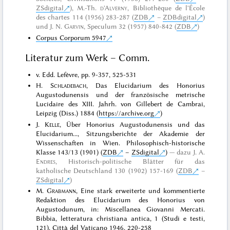
ZSdigital
)
,
M.-Th.
d'Alverny
, Bibliothèque de l'École
des chartes 114 (1956) 283-287 (
ZDB
–
ZDBdigital
)
und
J. N.
Garvin
, Speculum 32 (1957) 840-842 (
ZDB
)
Corpus Corporum 5947
Literatur zum Werk – Comm.
v. Edd. Lefèvre, pp. 9-357, 525-531
H.
Schladebach
, Das Elucidarium des Honorius
Augustodunensis und der französische metrische
Lucidaire des XIII. Jahrh. von Gillebert de Cambrai,
Leipzig (Diss.) 1884 (
https://archive.org
)
J.
Kelle
, Über Honorius Augustodunensis und das
Elucidarium..., Sitzungsberichte der Akademie der
Wissenschaften in Wien. Philosophisch-historische
Klasse 143/13 (1901) (
ZDB
–
ZSdigital
)
dazu
J. A.
Endres
, Historisch-politische Blätter für das
katholische Deutschland 130 (1902) 157-169 (
ZDB
–
ZSdigital
)
M.
Grabmann
, Eine stark erweiterte und kommentierte
Redaktion des Elucidarium des Honorius von
Augustodunum, in: Miscellanea Giovanni Mercati.
Bibbia, letteratura christiana antica, 1 (Studi e testi,
121), Città del Vaticano 1946, 220-258