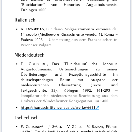
"Elucidarium" von Honorius Augustodunensis,
Tübingen 2000
Italienisch
A.
Donadello
, Lucidario. Volgarizzamento veronese del
14 secolo (Medioevo e Rinascimento veneto, 1), Roma –
Padova 2003
Übersetzung aus dem Französischen in
Veroneser Volgare
Niederdeutsch
D.
Gottschall
, Das "Elucidarium" des Honorius
Augustodunensis. Untersuchungen zu seiner
Überlieferungs- und Rezeptionsgeschichte im
deutschsprachigen Raum mit Ausgabe der
niederdeutschen Übersetzung (Texte und
Textgeschichte, 33), Tübingen 1992, 161-295
kompilatorische niederdeutsche Bearbeitung aus dem
Umkreis der Windesheimer Kongregation um 1400
https://handschriftencensus.de/werke/6611
Tschechisch
P.
Cermanová
– J.
Svátek
– V.
Žůrek
– V.
Bažant
, Přenos
vĕdĕní. Osudy čtyř bestsellerů v pozdnĕ středovĕkých