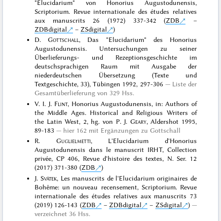
"Elucidarium" von Honorius Augustodunensis,
Scriptorium. Revue internationale des études relatives
aux manuscrits 26 (1972) 337-342 (
ZDB
–
ZDBdigital
–
ZSdigital
)
D.
Gottschall
, Das "Elucidarium" des Honorius
Augustodunensis. Untersuchungen zu seiner
Überlieferungs- und Rezeptionsgeschichte im
deutschsprachigen Raum mit Ausgabe der
niederdeutschen Übersetzung (Texte und
Textgeschichte, 33), Tübingen 1992, 297-306
Liste der
Gesamtüberlieferung von 329 Hss.
V. I. J.
Flint
, Honorius Augustodunensis, in: Authors of
the Middle Ages. Historical and Religious Writers of
the Latin West, 2, hg. von P. J.
Geary
, Aldershot 1995,
89-183
hier 162 mit Ergänzungen zu Gottschall
R.
Guglielmetti
, L'Elucidarium d'Honorius
Augustodunensis dans le manuscrit IRHT, Collection
privée, CP 406, Revue d'histoire des textes, N. Ser. 12
(2017) 371-380 (
ZDB
)
J.
Svátek
, Les manuscrits de l'Elucidarium originaires de
Bohême: un nouveau recensement, Scriptorium. Revue
internationale des études relatives aux manuscrits 73
(2019) 126-143 (
ZDB
–
ZDBdigital
–
ZSdigital
)
verzeichnet 36 Hss.