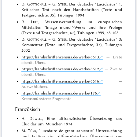
D.
Gottschall
– G.
Steer
, Der deutsche "Lucidarius" 1:
Kritischer Text nach den Handschriften (Texte und
Textgeschichte, 35), Tübingen 1994
R.
Luff
, Wissensvermittlung im europäischen
Mittelalter. "Imago mundi"-Werke und ihre Prologe
(Texte und Textgeschichte, 47), Tübingen 1999, 58-108
D.
Gottschall
– G.
Steer
, Der deutsche "Lucidarius" 3:
Kommentar (Texte und Textgeschichte, 37), Tübingen
2002
https://handschriftencensus.de/werke/6613
Erste
oberdt. Übers.
https://handschriftencensus.de/werke/6612
Zweite
oberdt. Übers.
https://handschriftencensus.de/werke/6616
Auswahlübers.
https://handschriftencensus.de/werke/176
Kremsmünsterer Fragmente
Französisch
H.
Düwell
, Eine altfranzösische Übersetzung des
Elucidarium, München 1974
M.
Türk
, "Lucidaire de grant sapientie" Untersuchung
und Edition der altfranzösischen Übersetzung des