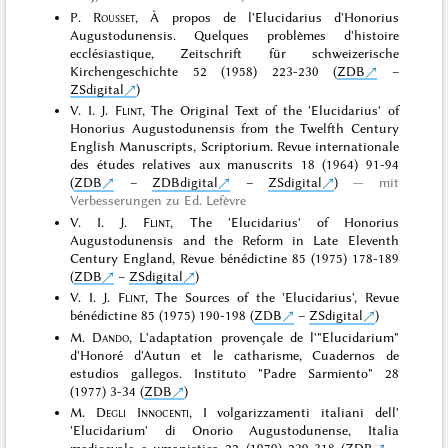
P.
Rousset
, À propos de l'Elucidarius d'Honorius
Augustodunensis. Quelques problèmes d'histoire
ecclésiastique, Zeitschrift für schweizerische
Kirchengeschichte 52 (1958) 223-230 (
ZDB
–
ZSdigital
)
V. I. J.
Flint
, The Original Text of the 'Elucidarius' of
Honorius Augustodunensis from the Twelfth Century
English Manuscripts, Scriptorium. Revue internationale
des études relatives aux manuscrits 18 (1964) 91-94
(
ZDB
–
ZDBdigital
–
ZSdigital
)
mit
Verbesserungen zu Ed. Lefèvre
V. I. J.
Flint
, The 'Elucidarius' of Honorius
Augustodunensis and the Reform in Late Eleventh
Century England, Revue bénédictine 85 (1975) 178-189
(
ZDB
–
ZSdigital
)
V. I. J.
Flint
, The Sources of the 'Elucidarius', Revue
bénédictine 85 (1975) 190-198 (
ZDB
–
ZSdigital
)
M.
Dando
, L'adaptation provençale de l'"Elucidarium"
d'Honoré d'Autun et le catharisme, Cuadernos de
estudios gallegos. Instituto "Padre Sarmiento" 28
(1977) 3-34 (
ZDB
)
M.
Degli Innocenti
, I volgarizzamenti italiani dell'
'Elucidarium' di Onorio Augustodunense, Italia