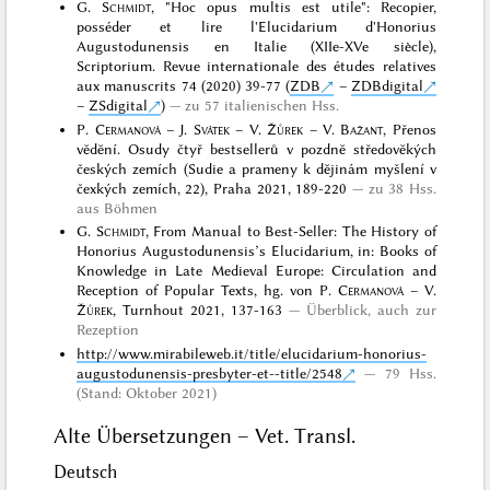
G.
Schmidt
, "Hoc opus multis est utile": Recopier,
posséder et lire l'Elucidarium d'Honorius
Augustodunensis en Italie (XIIe-XVe siècle),
Scriptorium. Revue internationale des études relatives
aux manuscrits 74 (2020) 39-77 (
ZDB
–
ZDBdigital
–
ZSdigital
)
zu 57 italienischen Hss.
P.
Cermanová
– J.
Svátek
– V.
Žůrek
– V.
Bažant
, Přenos
vĕdĕní. Osudy čtyř bestsellerů v pozdnĕ středovĕkých
českých zemích (Sudie a prameny k dĕjinám myšlení v
čexkých zemích, 22), Praha 2021, 189-220
zu 38 Hss.
aus Böhmen
G.
Schmidt
, From Manual to Best-Seller: The History of
Honorius Augustodunensis’s Elucidarium, in: Books of
Knowledge in Late Medieval Europe: Circulation and
Reception of Popular Texts, hg. von P.
Cermanová
– V.
Žůrek
, Turnhout 2021, 137-163
Überblick, auch zur
Rezeption
http://www.mirabileweb.it/title/elucidarium-honorius-
augustodunensis-presbyter-et--title/2548
79 Hss.
(Stand: Oktober 2021)
Alte Übersetzungen – Vet. Transl.
Deutsch