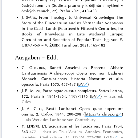
českých zemích (Sudie a prameny k dĕjinám myšlení v
čexkých zemích, 22), Praha 2021, 413-433
J.
Svátek
, From Theology to Universal Knowledge: The
Story of the Elucidarium and its Vernacular Adaptions
in the Czech Lands (Fourteenth-Fifteenth Centuries, in:
Books of Knowledge in Late Medieval Europe:
Circulation and Reception of Popular Texts, hg. von P.
Cermanová
– V.
Žůrek
, Turnhout 2021, 165-182
Ausgaben – Edd.
G.
Gerberon
, Sancti Anselmi ex Beccensi Abbate
Cantuariensis Archiepiscopi Opera nec non Eadmeri
Monachi Cantuariensis Historia Novorum et alia
opuscula, Paris 1675, 457-487 (
BV
)
J. P.
Migne
, Patrologiae cursus completus. Series Latina,
172, Parisiis 1841-1864, 1109-1176 (
BV
)
aus ed.
Giles
J. A.
Giles
, Beati Lanfranci Opera quae supersunt
omnia, 2, Oxford 1844, 200-298 (
https://archive.org
)
als Werk des
Lanfranc von Canterbury
Y.
Lefèvre
, L'Elucidarium et les lucidaires, Paris 1954,
343-477
dazu
M.-Th.
d'Alverny
, Annales. Economies,
Sociétés, Civilisations 11 (1956) 277-280 (
ZDB
–