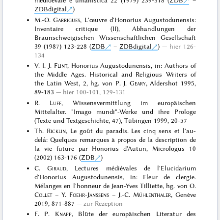
medioevale e umanistica 22 (1979) 239-318 (
ZDB
–
ZDBdigital
)
M.-O.
Garrigues
, L'œuvre d'Honorius Augustodunensis:
Inventaire critique (II), Abhandlungen der
Braunschweigischen Wissenschaftlichen Gesellschaft
39 (1987) 123-228 (
ZDB
–
ZDBdigital
)
hier 126-
134
V. I. J.
Flint
, Honorius Augustodunensis, in: Authors of
the Middle Ages. Historical and Religious Writers of
the Latin West, 2, hg. von P. J.
Geary
, Aldershot 1995,
89-183
hier 100-101, 129-131
R.
Luff
, Wissensvermittlung im europäischen
Mittelalter. "Imago mundi"-Werke und ihre Prologe
(Texte und Textgeschichte, 47), Tübingen 1999, 20-57
Th.
Ricklin
, Le goût du paradis. Les cinq sens et l'au-
delá: Quelques remarques à propos de la description de
la vie future par Honorius d'Autun, Micrologus 10
(2002) 163-176 (
ZDB
)
C.
Giraud
, Lectures médiévales de l'Elucidarium
d'Honorius Augustodunensis, in: Fleur de clergie.
Mélanges en l'honneur de Jean-Yves Tilliette, hg. von O.
Collet
– Y.
Foehr-Janssens
– J.-C.
Mühlenthaler
, Genève
2019, 871-887
zur Rezeption
F. P.
Knapp
, Blüte der europäischen Literatur des