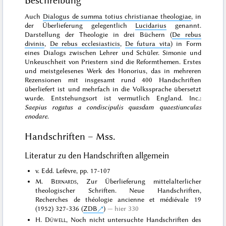
Beschreibung
Auch
Dialogus de summa totius christianae theologiae
, in
der Überlieferung gelegentlich
Lucidarius
genannt.
Darstellung der Theologie in drei Büchern (
De rebus
divinis
,
De rebus ecclesiasticis
,
De futura vita
) in Form
eines Dialogs zwischen Lehrer und Schüler. Simonie und
Unkeuschheit von Priestern sind die Reformthemen. Erstes
und meistgelesenes Werk des Honorius, das in mehreren
Rezensionen mit insgesamt rund 400 Handschriften
überliefert ist und mehrfach in die Volkssprache übersetzt
wurde. Entstehungsort ist vermutlich England. Inc.:
Saepius rogatus a condiscipulis quasdam quaestiunculas
enodare
.
Handschriften – Mss.
Literatur zu den Handschriften allgemein
v. Edd. Lefèvre, pp. 17-107
M.
Bernards
, Zur Überlieferung mittelalterlicher
theologischer Schriften. Neue Handschriften,
Recherches de théologie ancienne et médiévale 19
(1952) 327-336 (
ZDB
)
hier 330
H.
Düwell
, Noch nicht untersuchte Handschriften des