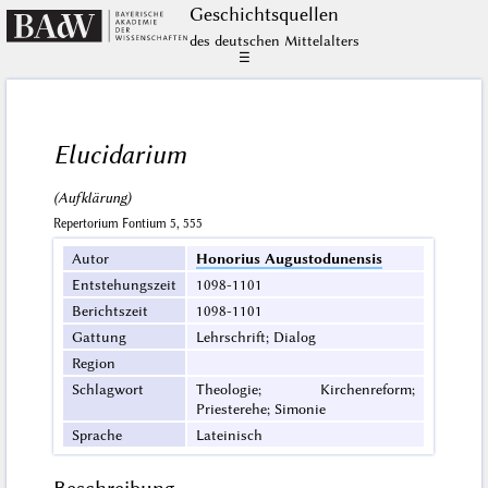
Geschichts­quellen
des deutschen Mittelalters
☰
Elucidarium
(Aufklärung)
Repertorium Fontium 5, 555
Autor
Honorius Augustodunensis
Entstehungszeit
1098-1101
Berichtszeit
1098-1101
Gattung
Lehrschrift; Dialog
Region
Schlagwort
Theologie; Kirchenreform;
Priesterehe; Simonie
Sprache
Lateinisch