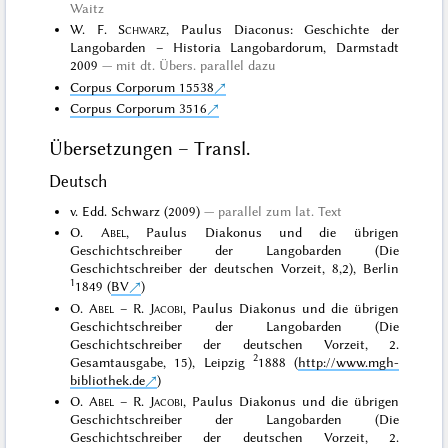
Waitz
W. F.
Schwarz
, Paulus Diaconus: Geschichte der
Langobarden – Historia Langobardorum, Darmstadt
2009
mit dt. Übers. parallel dazu
Corpus Corporum 15538
Corpus Corporum 3516
Übersetzungen – Transl.
Deutsch
v. Edd. Schwarz (2009)
parallel zum lat. Text
O.
Abel
, Paulus Diakonus und die übrigen
Geschichtschreiber der Langobarden (Die
Geschichtschreiber der deutschen Vorzeit, 8,2), Berlin
1
1849 (
BV
)
O.
Abel
– R.
Jacobi
, Paulus Diakonus und die übrigen
Geschichtschreiber der Langobarden (Die
Geschichtschreiber der deutschen Vorzeit, 2.
2
Gesamtausgabe, 15), Leipzig
1888 (
http://www.mgh-
bibliothek.de
)
O.
Abel
– R.
Jacobi
, Paulus Diakonus und die übrigen
Geschichtschreiber der Langobarden (Die
Geschichtschreiber der deutschen Vorzeit, 2.