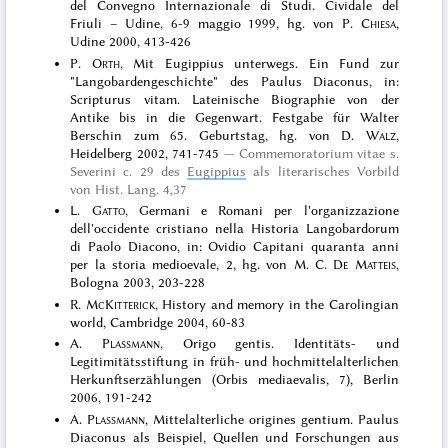
del Convegno Internazionale di Studi. Cividale del
Friuli – Udine, 6-9 maggio 1999, hg. von P.
Chiesa
,
Udine 2000, 413-426
P.
Orth
, Mit Eugippius unterwegs. Ein Fund zur
"Langobardengeschichte" des Paulus Diaconus, in:
Scripturus vitam. Lateinische Biographie von der
Antike bis in die Gegenwart. Festgabe für Walter
Berschin zum 65. Geburtstag, hg. von D.
Walz
,
Heidelberg 2002, 741-745
Commemoratorium vitae s.
Severini c. 29 des
Eugippius
als literarisches Vorbild
von Hist. Lang. 4,37
L.
Gatto
, Germani e Romani per l'organizzazione
dell'occidente cristiano nella Historia Langobardorum
di Paolo Diacono, in: Ovidio Capitani quaranta anni
per la storia medioevale, 2, hg. von M. C.
De Matteis
,
Bologna 2003, 203-228
R.
McKitterick
, History and memory in the Carolingian
world, Cambridge 2004, 60-83
A.
Plassmann
, Origo gentis. Identitäts- und
Legitimitätsstiftung in früh- und hochmittelalterlichen
Herkunftserzählungen (Orbis mediaevalis, 7), Berlin
2006, 191-242
A.
Plassmann
, Mittelalterliche origines gentium. Paulus
Diaconus als Beispiel, Quellen und Forschungen aus