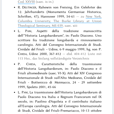
Cod. XXVIII
(saec. ix in.)
R.
Deutinger
, Rahewin von Freising. Ein Gelehrter des
12. Jahrhunderts (Monumenta Germaniae Historica,
Schriften, 47), Hannover 1999, 54-61
zu
New York,
Columbia University, The Burke Library at Union
Theological Seminary, MS 039
, saec. xiii
L.
Pani
, Aspetti della tradizione manoscritta
dell'"Historia Langobardorum", in: Paolo Diacono. Uno
scrittore fra tradizione longobarda e rinnovamento
carolingio. Atti del Convegno Internazionale di Studi.
Cividale del Friuli – Udine, 6-9 maggio 1999, hg. von P.
Chiesa
, Udine 2000, 367-412
ebd. 404-412 Liste mit
115 Hss., das bislang vollständigste Verzeichnis
P.
Chiesa
, Caratteristiche della trasmissione
dell'Historia Langobardorum, in: Paolo Diacono e il
Friuli altomedievale (saec. VI-X). Atti del XIV Congresso
Internazionale di Studi sull'Alto Medioevo, Cividale del
Friuli - Bottenicco di Moimacco, 24 - 29 settembre
1999, Spoleto 2001, 45-66
L.
Pani
, La trasmissione dell'Historia Langobardorum di
Paolo Diacono tra Italia e Regnum Francorum nel IX
secolo, in: Paolino d'Aquileia e il contributo italiano
all'Europa carolingia. Atti del Convegno Internazionale
di Studi, Cividale del Friuli-Premariacco, 10-13 ottobre