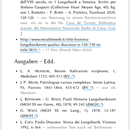
dell'VIII secolo, in: I Longobardi a Venezia. Scritti per
Stefano Gasparri (Collection Haut Moyen Âge, 40), hg.
von I.
Barbiera
– F.
Borri
– A.
Pazienza
, Turnhout 2020,
120-126
zur Nennung in einem Bücherverzeichnis
saec. viii ex. in der Hs.
Cava de' Tirreni, Biblioteca
statale del Monumento Nazionale Badia di Cava, Cod.
2
http://www.mirabileweb.it/title/historia-
langobardorum-paulus-diaconus-n-720-730-m-
title/3833
77 Hss. (Stand: März 2026)
Ausgaben – Edd.
L. A.
Muratori
, Rerum Italicarum scriptores, 1,
Mediolani 1723, 405-511 (
BV
)
J. P.
Migne
, Patrologiae cursus completus. Series Latina,
95, Parisiis 1841-1864, 433-672 (
BV
)
aus ed.
Muratori
L.
Bethmann
– G.
Waitz
, Pauli Historia Langobardorum
(MGH SS rer. Germ., 48), 1878, 49-242 (
dMGH
)
G.
Waitz
(MGH SS rer. Lang., 1), 1878, 12-187
(
dMGH
)
L.
Capo
, Paolo Diacono: Storia dei Longobardi, Vicenza
1992, 6-364
verbesserter Text nach ed. Bethmann –