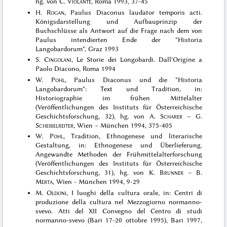
hg. von C.
Violante
, Roma 1993, 37-45
H.
Rogan
, Paulus Diaconus laudator temporis acti.
Königsdarstellung und Aufbauprinzip der
Buchschlüsse als Antwort auf die Frage nach dem von
Paulus intendierten Ende der "Historia
Langobardorum", Graz 1993
S.
Cingolani
, Le Storie dei Longobardi. Dall'Origine a
Paolo Diacono, Roma 1994
W.
Pohl
, Paulus Diaconus und die "Historia
Langobardorum": Text und Tradition, in:
Historiographie im frühen Mittelalter
(Veröffentlichungen des Instituts für Österreichische
Geschichtsforschung, 32), hg. von A.
Scharer
– G.
Scheibelreiter
, Wien – München 1994, 375-405
W.
Pohl
, Tradition, Ethnogenese und literarische
Gestaltung, in: Ethnogenese und Überlieferung.
Angewandte Methoden der Frühmittelalterforschung
(Veröffentlichungen des Instituts für Österreichische
Geschichtsforschung, 31), hg. von K.
Brunner
– B.
Merta
, Wien - München 1994, 9-29
M.
Oldoni
, I luoghi della cultura orale, in: Centri di
produzione della cultura nel Mezzogiorno normanno-
svevo. Atti del XII Convegno del Centro di studi
normanno-svevo (Bari 17-20 ottobre 1995), Bari 1997,