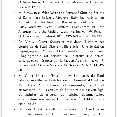
(Altomedioevo, 7), hg. von F.
Lo Monaco
– F.
Mores
,
Roma 2012, 123-139
M.
Maskarinec
, Who Were the Romans? Shifting Scripts
of Romanness in Early Medieval Italy, in: Post-Roman
Transitions. Christian and Barbarian identities in the
Early Medieval West (Cultural Encounters in Late
Antiquity and the Middle Ages, 14), hg. von W.
Pohl
–
G.
Heydemann
, Turnhout 2013, 297-363
hier 323-335
Ch.
Veyrard-Cosme
, Saints et rois dans l'Histoire des
Lombards de Paul Diacre (VIIIe siècle): Une tentation
hagiographique?, in: Des saints et des rois.
L'hagiographie au service de l'histoire (Colloques,
congrès et conférences sur le Moyen Âge, 16), hg. von F.
Laurent
– L.
Mathey-Maille
– M.
Skilnik
, Paris 2014, 47-
60
M.
Guéret-Laferté
, L'Histoire des Lombards de Paul
Diacre, modèle de l'Ystoire de li Normant d'Aimé du
Mont-Cassin? Imitations et emprunts, écarts et
distorsions, in: L'Écriture de l'histoire au Moyen Âge.
Contraintes génériques, contraintes documentaires
(Civilisation médiévale, 15), hg. von É.
Anheim
, Paris
2015, 73-87
W.
Pohl
, Creating cultural resources for Carolingian
rule: historians of the Christian empire, in: The