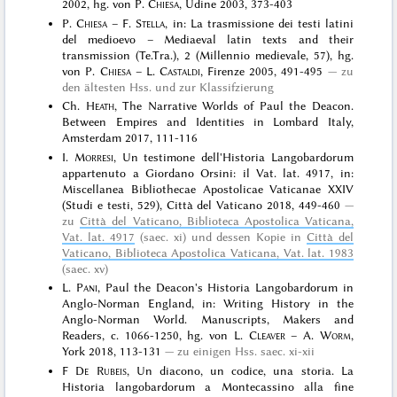
2002, hg. von P.
Chiesa
, Udine 2003, 373-403
P.
Chiesa
– F.
Stella
, in: La trasmissione dei testi latini
del medioevo – Mediaeval latin texts and their
transmission (Te.Tra.), 2 (Millennio medievale, 57), hg.
von P.
Chiesa
– L.
Castaldi
, Firenze 2005, 491-495
zu
den ältesten Hss. und zur Klassifzierung
Ch.
Heath
, The Narrative Worlds of Paul the Deacon.
Between Empires and Identities in Lombard Italy,
Amsterdam 2017, 111-116
I.
Morresi
, Un testimone dell'Historia Langobardorum
appartenuto a Giordano Orsini: il Vat. lat. 4917, in:
Miscellanea Bibliothecae Apostolicae Vaticanae XXIV
(Studi e testi, 529), Città del Vaticano 2018, 449-460
zu
Città del Vaticano, Biblioteca Apostolica Vaticana,
Vat. lat. 4917
(saec. xi) und dessen Kopie in
Città del
Vaticano, Biblioteca Apostolica Vaticana, Vat. lat. 1983
(saec. xv)
L.
Pani
, Paul the Deacon's Historia Langobardorum in
Anglo-Norman England, in: Writing History in the
Anglo-Norman World. Manuscripts, Makers and
Readers, c. 1066-1250, hg. von L.
Cleaver
– A.
Worm
,
York 2018, 113-131
zu einigen Hss. saec. xi-xii
F
De Rubeis
, Un diacono, un codice, una storia. La
Historia langobardorum a Montecassino alla fine