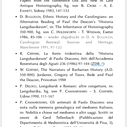
Papers from the conference Old and New in Late
Antique Historiography, hg. von B.
Croke
– A. E.
Emmett
, Sidney 1983, 147-153
D.
Bullough
, Ethnic History and the Carolingians: an
Alternative Reading of Paul the Deacon's "Historia
Langobardorum", in: The Inheritance of Historiography
350-900, hg. von C.
Holdsworth
– T.
Wiseman
, Exeter
1986, 85-106
wieder abgedruckt in
D. A.
Bullough
,
Carolingian Renewal. Sources and Heritage,
Manchester 1991
, 97-122
R.
Cervani
, La fonte tridentina della "Historia
Langobardorum" di Paolo Diacono, Atti dell'Accademia
Roveretana degli Agiati 236 (1986) 97-104 (
ZDB
)
W.
Goffart
, The Narrators of Barbarian History (A.D.
550-800). Jordanes, Gregory of Tours, Bede and Paul
the Deacon, Princeton 1988
P.
Delogu
, Longobardi e Romani: altre congetture, in:
Langobardia, hg. von P.
Cammarosano
– S.
Gasparri
,
Udine 1990, 111-167
P.
Cammarosano
, Gli antenati di Paolo Diacono: una
nota sulla memoria genealogica nel medioevo Italiano,
in: Nobiltà e chiese nel medioevo e altri saggi. Scritti in
onore di Gerd Tellenbach (Pubblicazioni del
Dipartimento di Medievistica dell'Università di Pisa, 3),