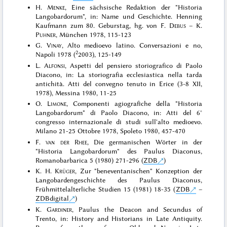
H.
Menke
, Eine sächsische Redaktion der "Historia
Langobardorum", in: Name und Geschichte. Henning
Kaufmann zum 80. Geburstag, hg. von F.
Debus
– K.
Puhner
, München 1978, 115-123
G.
Vinay
, Alto medioevo latino. Conversazioni e no,
2
Napoli 1978 (
2003), 125-149
L.
Alfonsi
, Aspetti del pensiero storiografico di Paolo
Diacono, in: La storiografia ecclesiastica nella tarda
antichità. Atti del convegno tenuto in Erice (3-8 XII,
1978), Messina 1980, 11-25
O.
Limone
, Componenti agiografìche della "Historia
Langobardorum" di Paolo Diacono, in: Atti del 6°
congresso internazionale di studi sull'alto medioevo.
Milano 21-25 Ottobre 1978, Spoleto 1980, 457-470
F.
van der Rhee
, Die germanischen Wörter in der
"Historia Langobardorum" des Paulus Diaconus,
Romanobarbarica 5 (1980) 271-296 (
ZDB
)
K. H.
Krüger
, Zur "beneventanischen" Konzeption der
Langobardengeschichte des Paulus Diaconus,
Frühmittelalterliche Studien 15 (1981) 18-35 (
ZDB
–
ZDBdigital
)
K.
Gardiner
, Paulus the Deacon and Secundus of
Trento, in: History and Historians in Late Antiquity.