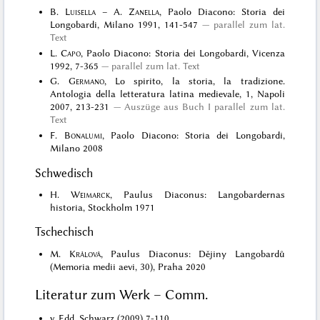
B.
Luisella
– A.
Zanella
, Paolo Diacono: Storia dei
Longobardi, Milano 1991, 141-547
parallel zum lat.
Text
L.
Capo
, Paolo Diacono: Storia dei Longobardi, Vicenza
1992, 7-365
parallel zum lat. Text
G.
Germano
, Lo spirito, la storia, la tradizione.
Antologia della letteratura latina medievale, 1, Napoli
2007, 213-231
Auszüge aus Buch I parallel zum lat.
Text
F.
Bonalumi
, Paolo Diacono: Storia dei Longobardi,
Milano 2008
Schwedisch
H.
Weimarck
, Paulus Diaconus: Langobardernas
historia, Stockholm 1971
Tschechisch
M.
Králová
, Paulus Diaconus: Dějiny Langobardů
(Memoria medii aevi, 30), Praha 2020
Literatur zum Werk – Comm.
v. Edd. Schwarz (2009) 7-110