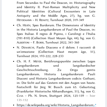
From Secundus to Paul the Deacon, in: Historiography
and Identity II. Post-Roman Multiplicity and New
Political Identities (Cultural Encounters in Late
Antiquity and the Middle Ages, 27), hg. von G.
Heydemann
– H.
Reimitz
, Turnhout 2020, 319-349
Ch.
Heath
, Spes Bardorum. The Dimensions of Identity
in the Historia Langobardorum of Paul the Deacon, in:
Spes Italiae. Il regno di Pipino, i Carolingi e l'Italia
(781-810) (Collection Haut Moyen Âge, 44), hg. von G.
Albertoni
– F.
Borri
, Turnhout 2022, 341-360
N.
Demarchi
, Paolo Diacono e il dolore. I racconti di
un'emozione (Collection Haut moyen âge, 51),
Turnhout 2024, 193-222, 228-233
Ch. H. F.
Meyer
, Berührungspunkte zwischen Leges
Langobardorum und langobardischer
Geschichtsschreibung. Zu Origo gentis
Langobardorum, Historia Langobardorum Pauli
Diaconi und Historia Langobardorum codicis Gothani,
in: Die Sicht auf das Gestern mit den Augen von heute.
Festschrift für Jörg W. Busch zum 65. Geburtstag
(Frankfurter Historische Abhandlungen, 51), hg. von G.
Cusa
– Ph. N.
Spahn
, Stuttgart 2024, 125-159
hier
135-152
https://de.wikipedia.org/wiki/Historia_Langobardorum