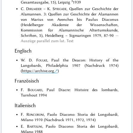
3
Gesamtausgabe, 15), Leipzig
1939
C.
Dirlmeier
– K.
Sprigade
, Quellen zur Geschichte der
Alamannen. 3: Quellen zur Geschichte der Alamannen
von Marius von Avenches bis Paulus Diaconus
(Heidelberger Akademie der Wissenschaften,
Kommission für Alamannische Altertumskunde,
Schriften, 5), Heidelberg – Sigmaringen 1979, 87-90
Auszüge parallel zum lat. Text
Englisch
W. D.
Foulke
, Paul the Deacon: History of the
Langobards, Philadelphia 1907 (Nachdruck 1974)
(
https://archive.org
)
Französisch
F.
Bougard
, Paul Diacre: Histoire des lombards,
Turnhout 1994
Italienisch
F.
Roncoroni
, Paolo Diacono: Storia dei Longobardi,
Milano 1970 (Nachdruck 1971, 1972, 1974)
E.
Bartolini
, Paolo Diacono: Storia dei Longobardi,
Milano 1988