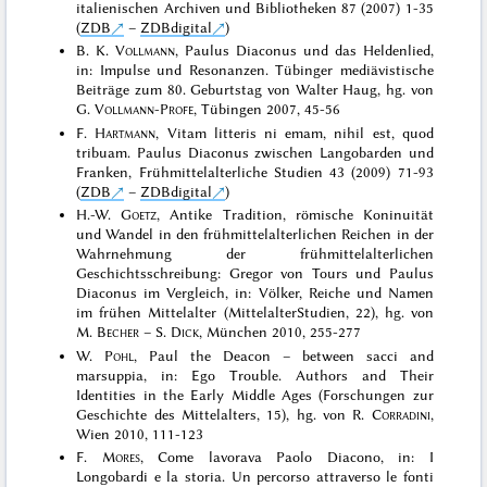
italienischen Archiven und Bibliotheken 87 (2007) 1-35
(
ZDB
–
ZDBdigital
)
B. K.
Vollmann
, Paulus Diaconus und das Heldenlied,
in: Impulse und Resonanzen. Tübinger mediävistische
Beiträge zum 80. Geburtstag von Walter Haug, hg. von
G.
Vollmann-Profe
, Tübingen 2007, 45-56
F.
Hartmann
, Vitam litteris ni emam, nihil est, quod
tribuam. Paulus Diaconus zwischen Langobarden und
Franken, Frühmittelalterliche Studien 43 (2009) 71-93
(
ZDB
–
ZDBdigital
)
H.-W.
Goetz
, Antike Tradition, römische Koninuität
und Wandel in den frühmittelalterlichen Reichen in der
Wahrnehmung der frühmittelalterlichen
Geschichtsschreibung: Gregor von Tours und Paulus
Diaconus im Vergleich, in: Völker, Reiche und Namen
im frühen Mittelalter (MittelalterStudien, 22), hg. von
M.
Becher
– S.
Dick
, München 2010, 255-277
W.
Pohl
, Paul the Deacon – between sacci and
marsuppia, in: Ego Trouble. Authors and Their
Identities in the Early Middle Ages (Forschungen zur
Geschichte des Mittelalters, 15), hg. von R.
Corradini
,
Wien 2010, 111-123
F.
Mores
, Come lavorava Paolo Diacono, in: I
Longobardi e la storia. Un percorso attraverso le fonti