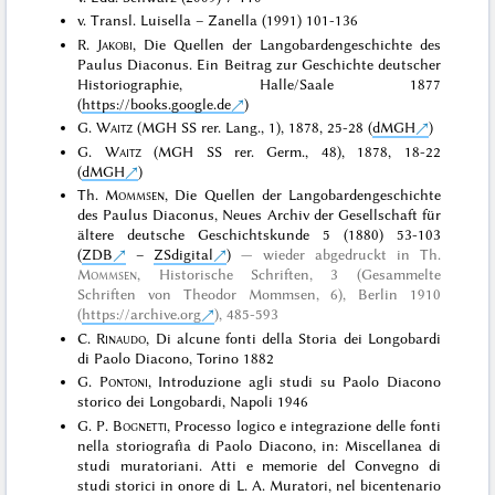
v. Transl. Luisella – Zanella (1991) 101-136
R.
Jakobi
, Die Quellen der Langobardengeschichte des
Paulus Diaconus. Ein Beitrag zur Geschichte deutscher
Historiographie, Halle/Saale 1877
(
https://books.google.de
)
G.
Waitz
(MGH SS rer. Lang., 1), 1878, 25-28 (
dMGH
)
G.
Waitz
(MGH SS rer. Germ., 48), 1878, 18-22
(
dMGH
)
Th.
Mommsen
, Die Quellen der Langobardengeschichte
des Paulus Diaconus, Neues Archiv der Gesellschaft für
ältere deutsche Geschichtskunde 5 (1880) 53-103
(
ZDB
–
ZSdigital
)
wieder abgedruckt in
Th.
Mommsen
, Historische Schriften, 3 (Gesammelte
Schriften von Theodor Mommsen, 6), Berlin 1910
(
https://archive.org
)
, 485-593
C.
Rinaudo
, Di alcune fonti della Storia dei Longobardi
di Paolo Diacono, Torino 1882
G.
Pontoni
, Introduzione agli studi su Paolo Diacono
storico dei Longobardi, Napoli 1946
G. P.
Bognetti
, Processo logico e integrazione delle fonti
nella storiografìa di Paolo Diacono, in: Miscellanea di
studi muratoriani. Atti e memorie del Convegno di
studi storici in onore di L. A. Muratori, nel bicentenario