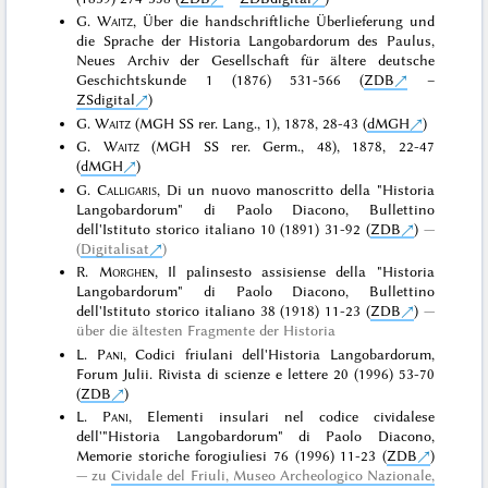
G.
Waitz
, Über die handschriftliche Überlieferung und
die Sprache der Historia Langobardorum des Paulus,
Neues Archiv der Gesellschaft für ältere deutsche
Geschichtskunde 1 (1876) 531-566 (
ZDB
–
ZSdigital
)
G.
Waitz
(MGH SS rer. Lang., 1), 1878, 28-43 (
dMGH
)
G.
Waitz
(MGH SS rer. Germ., 48), 1878, 22-47
(
dMGH
)
G.
Calligaris
, Di un nuovo manoscritto della "Historia
Langobardorum" di Paolo Diacono, Bullettino
dell'Istituto storico italiano 10 (1891) 31-92 (
ZDB
)
(
Digitalisat
)
R.
Morghen
, Il palinsesto assisiense della "Historia
Langobardorum" di Paolo Diacono, Bullettino
dell'Istituto storico italiano 38 (1918) 11-23 (
ZDB
)
über die ältesten Fragmente der Historia
L.
Pani
, Codici friulani dell'Historia Langobardorum,
Forum Julii. Rivista di scienze e lettere 20 (1996) 53-70
(
ZDB
)
L.
Pani
, Elementi insulari nel codice cividalese
dell'"Historia Langobardorum" di Paolo Diacono,
Memorie storiche forogiuliesi 76 (1996) 11-23 (
ZDB
)
zu
Cividale del Friuli, Museo Archeologico Nazionale,