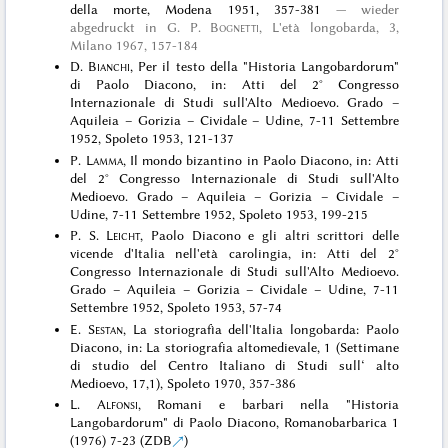
della morte, Modena 1951, 357-381
wieder
abgedruckt in
G. P.
Bognetti
, L'età longobarda, 3,
Milano 1967
, 157-184
D.
Bianchi
, Per il testo della "Historia Langobardorum"
di Paolo Diacono, in: Atti del 2° Congresso
Internazionale di Studi sull'Alto Medioevo. Grado –
Aquileia – Gorizia – Cividale – Udine, 7-11 Settembre
1952, Spoleto 1953, 121-137
P.
Lamma
, Il mondo bizantino in Paolo Diacono, in: Atti
del 2° Congresso Internazionale di Studi sull'Alto
Medioevo. Grado – Aquileia – Gorizia – Cividale –
Udine, 7-11 Settembre 1952, Spoleto 1953, 199-215
P. S.
Leicht
, Paolo Diacono e gli altri scrittori delle
vicende d'Italia nell'età carolingia, in: Atti del 2°
Congresso Internazionale di Studi sull'Alto Medioevo.
Grado – Aquileia – Gorizia – Cividale – Udine, 7-11
Settembre 1952, Spoleto 1953, 57-74
E.
Sestan
, La storiografìa dell'Italia longobarda: Paolo
Diacono, in: La storiografia altomedievale, 1 (Settimane
di studio del Centro Italiano di Studi sull‘ alto
Medioevo, 17,1), Spoleto 1970, 357-386
L.
Alfonsi
, Romani e barbari nella "Historia
Langobardorum" di Paolo Diacono, Romanobarbarica 1
(1976) 7-23 (
ZDB
)