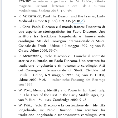
373-387
wieder abgedruckt in
M.
Oldoni
, Gloria
magistri. Orizonti letterarî e orali della cultura
mediolatina, Spoleto 2018
, 477-491
R.
McKitterick
, Paul the Deacon and the Franks, Early
Medieval Europe 8 (1999) 319-335 (
ZDB
)
L.
Capo
, Paolo Diacono e il mondo franco: l'incontro di
due esperienze storiografiche, in: Paolo Diacono. Uno
scrittore fra tradizione longobarda e rinnovamento
carolingio. Atti del Convegno Internazionale di Studi.
Cividale del Friuli – Udine, 6-9 maggio 1999, hg. von P.
Chiesa
, Udine 2000, 39-74
R.
McKitterick
, Paolo Diacono e i Franchi: il contesto
storico e culturale, in: Paolo Diacono. Uno scrittore fra
tradizione longobarda e rinnovamento carolingio. Atti
del Convegno Internazionale di Studi. Cividale del
Friuli – Udine, 6-9 maggio 1999, hg. von P.
Chiesa
,
Udine 2000, 9-28
italienische Fassung des Beitrags
von 1999
W.
Pohl
, Memory, Identity and Power in Lombard Italy,
in: The Uses of the Past in the Early Middle Ages, hg.
von Y.
Hen
– M.
Innes
, Cambridge 2000, 9-28
W.
Pohl
, Paolo Diacono e la costruzione dell' identità
longobarda, in: Paolo Diacono. Uno scrittore fra
tradizione longobarda e rinnovamento carolingio. Atti