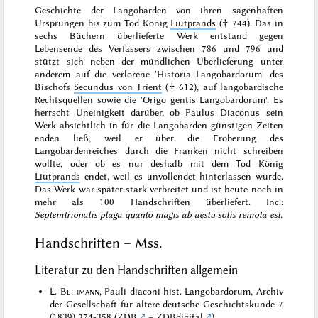
Geschichte der Langobarden von ihren sagenhaften
Ursprüngen bis zum Tod König
Liutprands
(† 744). Das in
sechs Büchern überlieferte Werk entstand gegen
Lebensende des Verfassers zwischen 786 und 796 und
stützt sich neben der mündlichen Überlieferung unter
anderem auf die verlorene 'Historia Langobardorum' des
Bischofs
Secundus von Trient
(† 612), auf langobardische
Rechtsquellen sowie die 'Origo gentis Langobardorum'. Es
herrscht Uneinigkeit darüber, ob Paulus Diaconus sein
Werk absichtlich in für die Langobarden günstigen Zeiten
enden ließ, weil er über die Eroberung des
Langobardenreiches durch die Franken nicht schreiben
wollte, oder ob es nur deshalb mit dem Tod König
Liutprands
endet, weil es unvollendet hinterlassen wurde.
Das Werk war später stark verbreitet und ist heute noch in
mehr als 100 Handschriften überliefert. Inc.:
Septemtrionalis plaga quanto magis ab aestu solis remota est
.
Handschriften – Mss.
Literatur zu den Handschriften allgemein
L.
Bethmann
, Pauli diaconi hist. Langobardorum, Archiv
der Gesellschaft für ältere deutsche Geschichtskunde 7
(1839) 274-358 (
ZDB
–
ZDBdigital
)