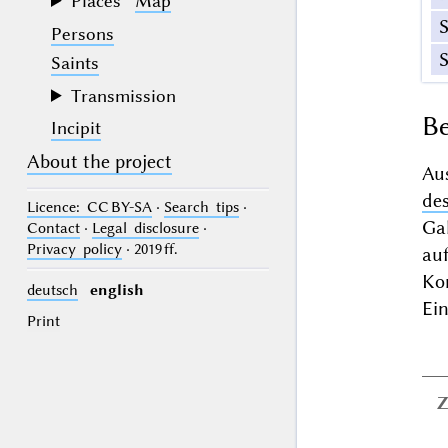
Places
Map
Persons
Saints
Transmission
Be
Incipit
About the project
Au
de
Licence
: CC BY-SA
·
Search tips
·
Ga
Contact
·
Legal disclosure
·
Privacy policy
· 2019 ff.
au
Ko
deutsch
english
Ei
Print
Z