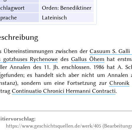
Schlagwort
Orden: Benediktiner
Sprache
Lateinisch
schreibung
s Übereinstimmungen zwischen der
Casuum S. Galli
s gotzhuses Rychenowe
des
Gallus Öhem
hat erstma
ller Annalen des 11. Jh. erschlossen. 1986 hat A. S
fgefunden; es handelt sich aber nicht um Annalen
nstanz), sondern um eine Fortsetzung zur
Chronik
ntrag
Continuatio Chronici Hermanni Contracti
.
itiervorschlag:
https://www.geschichtsquellen.de/werk/405 (Bearbeitungs