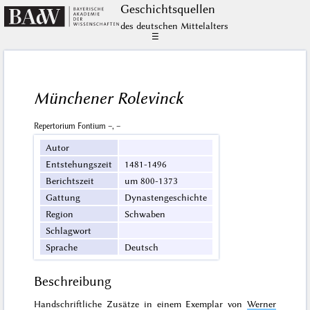
Geschichts­quellen
des deutschen Mittelalters
☰
Münchener Rolevinck
Repertorium Fontium –, –
Autor
Entstehungszeit
1481-1496
Berichtszeit
um 800-1373
Gattung
Dynastengeschichte
Region
Schwaben
Schlagwort
Sprache
Deutsch
Beschreibung
Handschriftliche Zusätze in einem Exemplar von
Werner