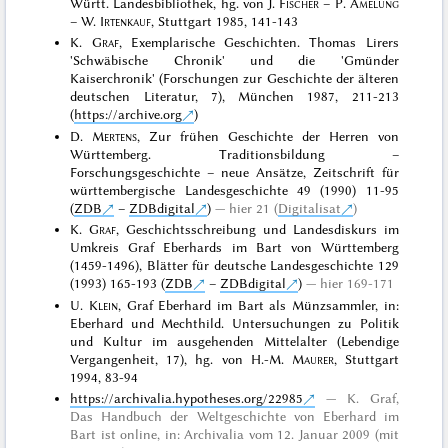
Württ. Landesbibliothek, hg. von J.
Fischer
– P.
Amelung
– W.
Irtenkauf
, Stuttgart 1985, 141-143
K.
Graf
, Exemplarische Geschichten. Thomas Lirers
'Schwäbische Chronik' und die 'Gmünder
Kaiserchronik' (Forschungen zur Geschichte der älteren
deutschen Literatur, 7), München 1987, 211-213
(
https://archive.org
)
D.
Mertens
, Zur frühen Geschichte der Herren von
Württemberg. Traditionsbildung –
Forschungsgeschichte – neue Ansätze, Zeitschrift für
württembergische Landesgeschichte 49 (1990) 11-95
(
ZDB
–
ZDBdigital
)
hier 21 (
Digitalisat
)
K.
Graf
, Geschichtsschreibung und Landesdiskurs im
Umkreis Graf Eberhards im Bart von Württemberg
(1459-1496), Blätter für deutsche Landesgeschichte 129
(1993) 165-193 (
ZDB
–
ZDBdigital
)
hier 169-171
U.
Klein
, Graf Eberhard im Bart als Münzsammler, in:
Eberhard und Mechthild. Untersuchungen zu Politik
und Kultur im ausgehenden Mittelalter (Lebendige
Vergangenheit, 17), hg. von H.-M.
Maurer
, Stuttgart
1994, 83-94
https://archivalia.hypotheses.org/22985
K. Graf,
Das Handbuch der Weltgeschichte von Eberhard im
Bart ist online, in: Archivalia vom 12. Januar 2009 (mit