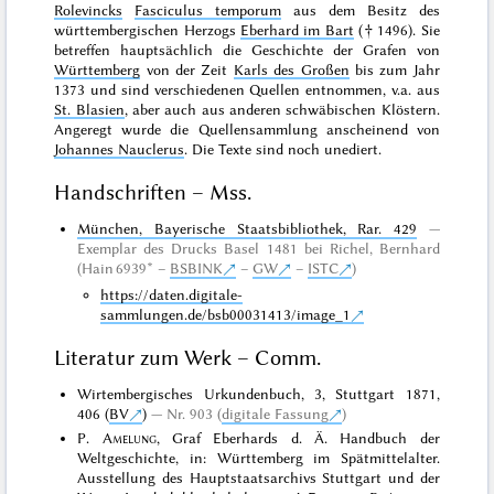
Rolevincks
Fasciculus temporum
aus dem Besitz des
württembergischen Herzogs
Eberhard im Bart
(† 1496). Sie
betreffen hauptsächlich die Geschichte der Grafen von
Württemberg
von der Zeit
Karls des Großen
bis zum Jahr
1373 und sind verschiedenen Quellen entnommen, v.a. aus
St. Blasien
, aber auch aus anderen schwäbischen Klöstern.
Angeregt wurde die Quellensammlung anscheinend von
Johannes Nauclerus
. Die Texte sind noch
unediert
.
Handschriften – Mss.
München, Bayerische Staatsbibliothek, Rar. 429
Exemplar des Drucks
Basel 1481 bei Richel, Bernhard
(Hain 6939* –
BSBINK
–
GW
–
ISTC
)
https://daten.digitale-
sammlungen.de/bsb00031413/image_1
Literatur zum Werk – Comm.
Wirtembergisches Urkundenbuch, 3, Stuttgart 1871,
406 (
BV
)
Nr. 903 (
digitale Fassung
)
P.
Amelung
, Graf Eberhards d. Ä. Handbuch der
Weltgeschichte, in: Württemberg im Spätmittelalter.
Ausstellung des Hauptstaatsarchivs Stuttgart und der