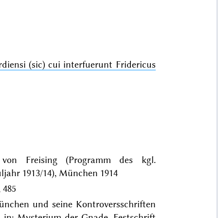
iensi (sic) cui interfuerunt Fridericus
f von Freising (Programm des kgl.
jahr 1913/14), München 1914
, 485
ünchen und seine Kontroversschriften
 in: Mysterium der Gnade. Festschrift