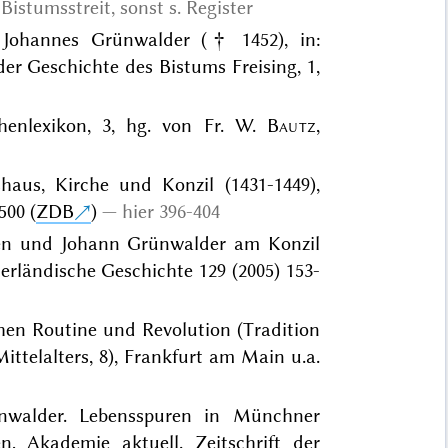
Bistumsstreit, sonst s. Register
l Johannes Grünwalder († 1452), in:
er Geschichte des Bistums Freising, 1,
rchenlexikon, 3, hg. von Fr. W.
Bautz
,
haus, Kirche und Konzil (1431-1449),
500 (
ZDB
)
hier 396-404
en und Johann Grünwalder am Konzil
terländische Geschichte 129 (2005) 153-
chen Routine und Revolution (Tradition
ttelalters, 8), Frankfurt am Main u.a.
ünwalder. Lebensspuren in Münchner
n, Akademie aktuell. Zeitschrift der