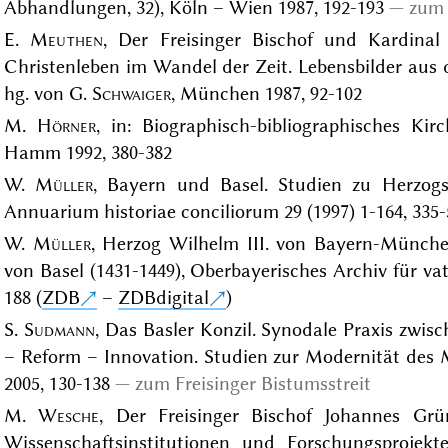
Abhandlungen, 32), Köln – Wien 1987, 192-193
zum 
E.
Meuthen
, Der Freisinger Bischof und Kardina
Christenleben im Wandel der Zeit. Lebensbilder aus d
hg. von G.
Schwaiger
, München 1987, 92-102
M.
Hörner
, in: Biographisch-bibliographisches Ki
Hamm 1992, 380-382
W.
Müller
, Bayern und Basel. Studien zu Herzogs
Annuarium historiae conciliorum 29 (1997) 1-164, 335-
W.
Müller
, Herzog Wilhelm III. von Bayern-Münch
von Basel (1431-1449), Oberbayerisches Archiv für va
188 (
ZDB
–
ZDBdigital
)
S.
Sudmann
, Das Basler Konzil. Synodale Praxis zwis
– Reform – Innovation. Studien zur Modernität des Mi
2005, 130-138
zum Freisinger Bistumsstreit
M.
Wesche
, Der Freisinger Bischof Johannes Gr
Wissenschaftsinstitutionen und Forschungsprojekte