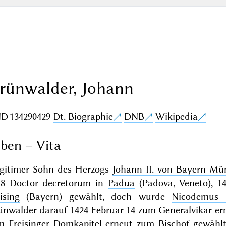
rünwalder, Johann
ND
134290429
Dt. Biographie
DNB
Wikipedia
ben – Vita
legitimer Sohn des Herzogs
Johann II. von Bayern-Mü
18 Doctor decretorum in
Padua
(Padova, Veneto), 1
ising
(Bayern) gewählt, doch wurde
Nicodemus d
ünwalder darauf 1424 Februar 14 zum Generalvikar er
m Freisinger Domkapitel erneut zum Bischof gewählt