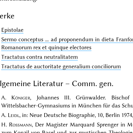
erke
Epistolae
Sermo conceptus ... ad proponendum in dieta Franford
Romanorum rex et quinque electores
Tractatus contra neutralitatem
Tractatus de auctoritate generalium conciliorum
lgemeine Literatur – Comm. gen.
A.
Königer
, Johannes III. Grünwalder. Bischo
Wittelsbacher-Gymnasiums in München für das Schul
A.
Leidl
, in: Neue Deutsche Biographie, 10, Berlin 1974
H.
Rossmann
, Der Magister Marquard Sprenger in M
zum Konzil von Basel und zur mystischen Theologie,