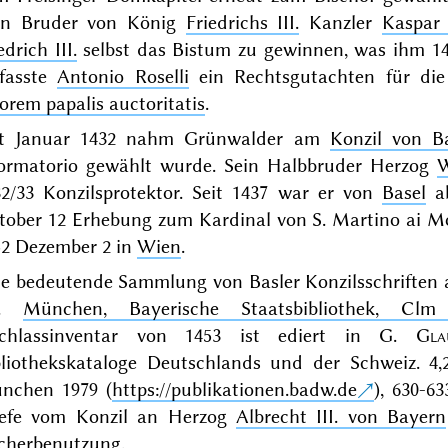
en Bruder von König
Friedrichs III.
Kanzler
Kaspar 
edrich III.
selbst das Bistum zu gewinnen, was ihm 144
rfasste
Antonio Roselli
ein Rechtsgutachten für die 
orem papalis auctoritatis
.
it Januar 1432 nahm Grünwalder am
Konzil von B
formatorio gewählt wurde. Sein Halbbruder Herzog
W
32/33 Konzilsprotektor. Seit 1437 war er von
Basel
ab
tober 12 Erhebung zum Kardinal von S. Martino ai M
52 Dezember 2 in
Wien
.
e bedeutende Sammlung von Basler Konzilsschriften a
s.
München, Bayerische Staatsbibliothek, Clm
chlassinventar von 1453 ist ediert in
G.
Gla
bliothekskataloge Deutschlands und der Schweiz. 4,
nchen 1979 (
https://publikationen.badw.de
)
, 630-6
efe
vom Konzil an Herzog
Albrecht III. von Bayern
cherbenutzung.