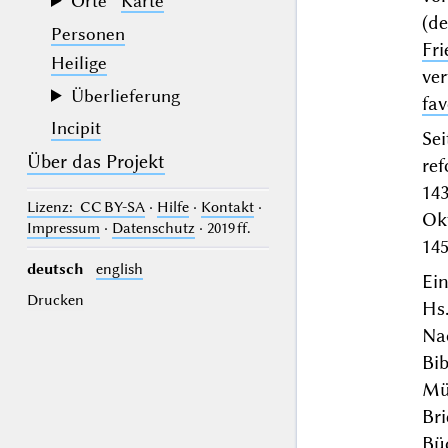
Orte
Karte
(d
Personen
Fri
Heilige
ve
Überlieferung
fav
Incipit
Se
Über das Projekt
re
14
Lizenz
: CC BY-SA
·
Hilfe
·
Kontakt
·
Ok
Impressum
·
Datenschutz
· 2019 ff.
14
deutsch
english
Ein
Drucken
H
Na
Bi
Mü
Bri
Bü