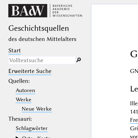
Geschichts­quellen
des deutschen Mittelalters
Start
G
🔎︎
G
Erweiterte Suche
Nur in Beschreibungs­texten
suchen
Quellen
:
Le
Autoren
_
(der Unterstrich) ist Platzhalter für
genau ein Zeichen.
Werke
%
(das Prozentzeichen) ist Platzhalter
Il
für kein, ein oder mehr als ein
Neue Werke
14
Zeichen.
Thesauri:
Fre
Gr
Schlagwörter
vo