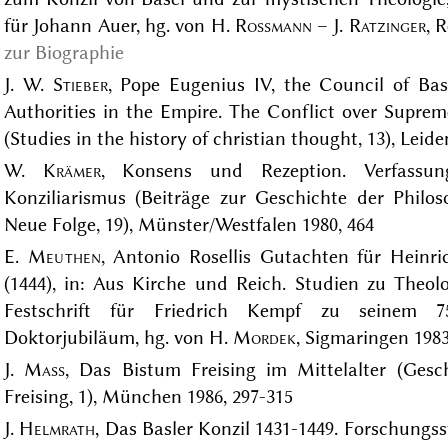
für Johann Auer, hg. von H.
Rossmann
– J.
Ratzinger
, 
zur Biographie
J. W.
Stieber
, Pope Eugenius IV, the Council of Bas
Authorities in the Empire. The Conflict over Supre
(Studies in the history of christian thought, 13), Leide
W.
Krämer
, Konsens und Rezeption. Verfassun
Konziliarismus (Beiträge zur Geschichte der Philos
Neue Folge, 19), Münster/Westfalen 1980, 464
E.
Meuthen
, Antonio Rosellis Gutachten für Heinric
(1444), in: Aus Kirche und Reich. Studien zu Theolo
Festschrift für Friedrich Kempf zu seinem 75
Doktorjubiläum, hg. von H.
Mordek
, Sigmaringen 1983
J.
Mass
, Das Bistum Freising im Mittelalter (Ge
Freising, 1), München 1986, 297-315
J.
Helmrath
, Das Basler Konzil 1431-1449. Forschungs