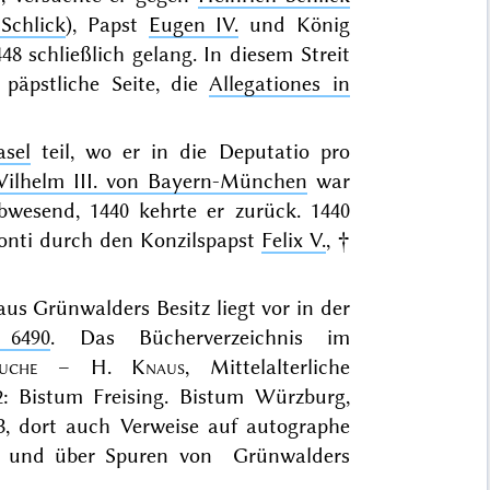
Schlick
), Papst
Eugen IV.
und König
8 schließlich gelang. In diesem Streit
päpstliche Seite, die
Allegationes in
asel
teil, wo er in die Deputatio pro
ilhelm III. von Bayern-München
war
wesend, 1440 kehrte er zurück. 1440
onti durch den Konzilspapst
Felix V.
, †
us Grünwalders Besitz liegt vor in der
 6490
. Das Bücherverzeichnis im
uche
– H.
Knaus
, Mittelalterliche
2: Bistum Freising. Bistum Würzburg,
33, dort auch Verweise auf
autographe
und über Spuren von Grünwalders