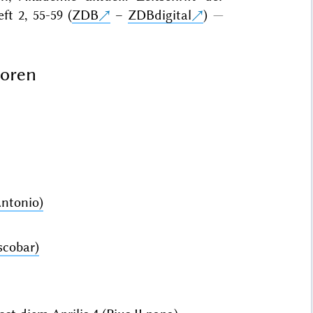
t 2, 55-59 (
ZDB
–
ZDBdigital
)
toren
Antonio)
scobar)