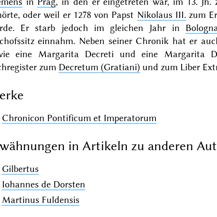
emens
in
Prag
, in den er eingetreten war, im 13. Jh
örte, oder weil er 1278 von Papst
Nikolaus III.
zum Er
rde. Er starb jedoch im gleichen Jahr in
Bologn
schofssitz einnahm. Neben seiner Chronik hat er au
wie eine Margarita Decreti und eine Margarita De
chregister zum
Decretum (Gratiani)
und zum Liber Extra
erke
Chronicon Pontificum et Imperatorum
wähnungen in Artikeln zu anderen Au
Gilbertus
Iohannes de Dorsten
Martinus Fuldensis