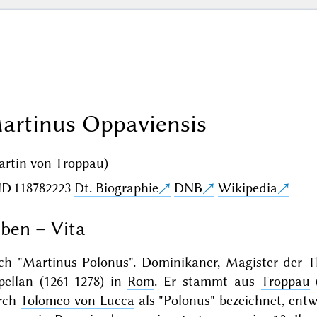
artinus Oppaviensis
artin von Troppau)
ND
118782223
Dt. Biographie
DNB
Wikipedia
ben – Vita
ch "Martinus Polonus". Dominikaner, Magister der Th
pellan (1261-1278) in
Rom
. Er stammt aus
Troppau
(
rch
Tolomeo von Lucca
als "Polonus" bezeichnet, en