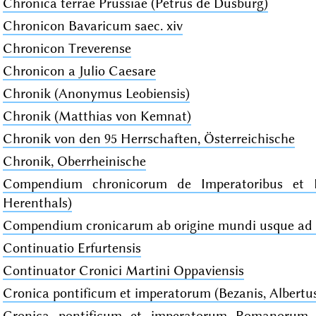
Chronica terrae Prussiae (Petrus de Dusburg)
Chronicon Bavaricum saec. xiv
Chronicon Treverense
Chronicon a Julio Caesare
Chronik (Anonymus Leobiensis)
Chronik (Matthias von Kemnat)
Chronik von den 95 Herrschaften, Österreichische
Chronik, Oberrheinische
Compendium chronicorum de Imperatoribus et P
Herenthals)
Compendium cronicarum ab origine mundi usque ad
Continuatio Erfurtensis
Continuator Cronici Martini Oppaviensis
Cronica pontificum et imperatorum (Bezanis, Albertu
Cronica pontificum et imperatorum Romanorum (