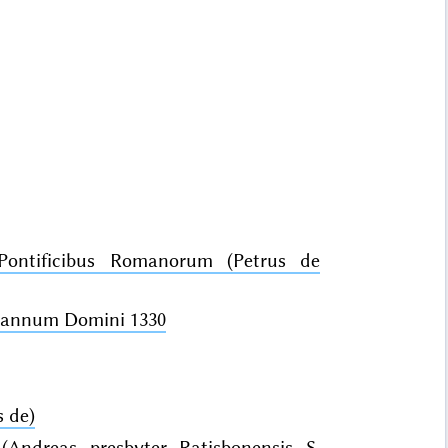
ontificibus Romanorum (Petrus de
 annum Domini 1330
s de)
Andreas presbyter Ratisbonensis S.