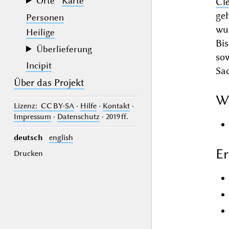
Orte
Karte
Cl
geh
Personen
wu
Heilige
Bi
Überlieferung
so
Incipit
Sa
Über das Projekt
W
Lizenz
: CC BY-SA
·
Hilfe
·
Kontakt
·
Impressum
·
Datenschutz
· 2019 ff.
deutsch
english
Er
Drucken