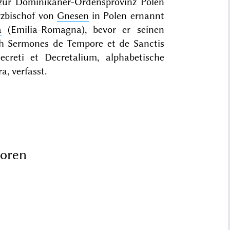
. zur Dominikaner-Ordensprovinz Polen
zbischof von
Gnesen
in Polen ernannt
a
(Emilia-Romagna), bevor er seinen
ch Sermones de Tempore et de Sanctis
creti et Decretalium, alphabetische
, verfasst.
toren