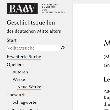
Geschichts­quellen
des deutschen Mittelalters
Start
M
🔎︎
(M
Erweiterte Suche
Nur in Beschreibungs­texten
suchen
Quellen
:
G
Autoren
_
(der Unterstrich) ist Platzhalter für
genau ein Zeichen.
Le
Werke
%
(das Prozentzeichen) ist Platzhalter
für kein, ein oder mehr als ein
Neue Werke
Zeichen.
Au
Thesauri:
Ka
Schlagwörter
du