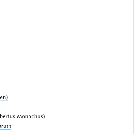
en)
lbertus Monachus)
orum